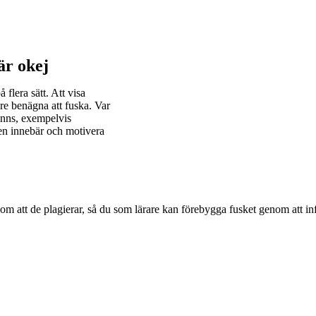
är okej
 flera sätt. Att visa
re benägna att fuska. Var
finns, exempelvis
en innebär och motivera
a om att de plagierar, så du som lärare kan förebygga fusket genom att 