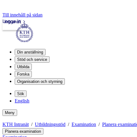
Till innehåll på sidan
Logga in
Intranät
Din anställning
Stöd och service
Utbilda
Forska
Organisation och styrning
Sök
English
Meny
KTH Intranät
Utbildningsstöd
Examination
Planera examinat
Planera examination