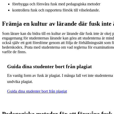
förebygga och försvåra fusk med pedagogiska metoder
kontrollera fusk och rapportera försök till vilseledande.
Främja en kultur av lärande där fusk inte 
Som lärare kan du bidra till en kultur av lärande där fusk inte är okej på
engagemang för studenternas lärande kan göra att studenterna är mind
också själv ett gott föredöme genom att följa de förhållningssätt som 
hederskodex. Prata med studenterna om vad reglerna för examination
varför de finns.
Guida dina studenter bort från plagiat
En vanlig form av fusk är plagiat. I många fall vet inte studentern
undvika plagiat.
Guida dina studenter bort från plagiat
Pedagogiska metoder för att försvåra fusk