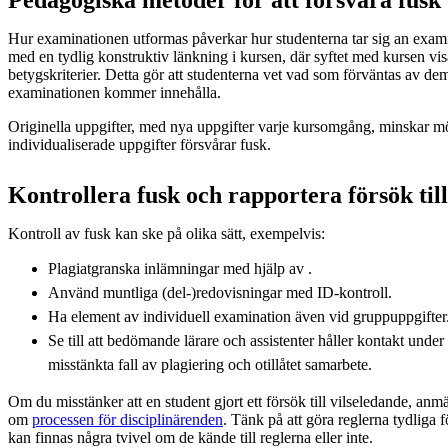
Hur examinationen utformas påverkar hur studenterna tar sig an exami
med en tydlig konstruktiv länkning i kursen, där syftet med kursen vis
betygskriterier. Detta gör att studenterna vet vad som förväntas av de
examinationen kommer innehålla.
Originella uppgifter, med nya uppgifter varje kursomgång, minskar möj
individualiserade uppgifter försvårar fusk.
Kontrollera fusk och rapportera försök till
Kontroll av fusk kan ske på olika sätt, exempelvis:
Plagiatgranska inlämningar med hjälp av .
Använd muntliga (del-)redovisningar med ID-kontroll.
Ha element av individuell examination även vid gruppuppgifter
Se till att bedömande lärare och assistenter håller kontakt unde
misstänkta fall av plagiering och otillåtet samarbete.
Om du misstänker att en student gjort ett försök till vilseledande, anmäl
om
processen för disciplinärenden
. Tänk på att göra reglerna tydliga f
kan finnas några tvivel om de kände till reglerna eller inte.