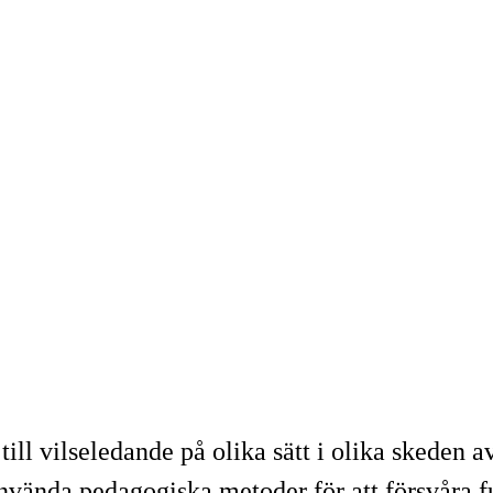
ll vilseledande på olika sätt i olika skeden av
 använda pedagogiska metoder för att försvåra