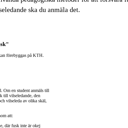
lseledande ska du anmäla det.
usk"
k kan förebyggas på KTH.
l. Om en student anmäls till
 till vilseledande, den
h vilseleda av olika skäl,
nom att:
, där fusk inte är okej