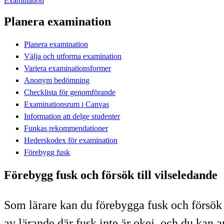
Examination
Planera examination
Planera examination
Välja och utforma examination
Variera examinationsformer
Anonym bedömning
Checklista för genomförande
Examinationsrum i Canvas
Information att delge studenter
Funkas rekommendationer
Hederskodex för examination
Förebygg fusk
Förebygg fusk och försök till vilseledande
Som lärare kan du förebygga fusk och försök ti
av lärande där fusk inte är okej, och du kan