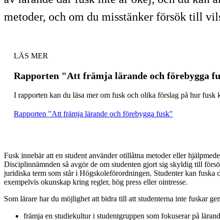
metoder, och om du misstänker försök till vi
LÄS MER
Rapporten "Att främja lärande och förebygga f
I rapporten kan du läsa mer om fusk och olika förslag på hur fus
Rapporten "Att främja lärande och förebygga fusk"
Fusk innebär att en student använder otillåtna metoder eller hjälpmede
Disciplinnämnden så avgör de om studenten gjort sig skyldig till försök
juridiska term som står i Högskoleförordningen. Studenter kan fuska oc
exempelvis okunskap kring regler, hög press eller ointresse.
Som lärare har du möjlighet att bidra till att studenterna inte fuskar ge
främja en studiekultur i studentgruppen som fokuserar på lärande