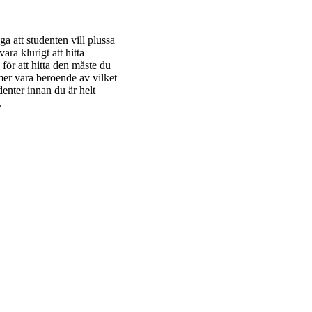
a att studenten vill plussa
vara klurigt att hitta
ör att hitta den måste du
mmer vara beroende av vilket
udenter innan du är helt
p.