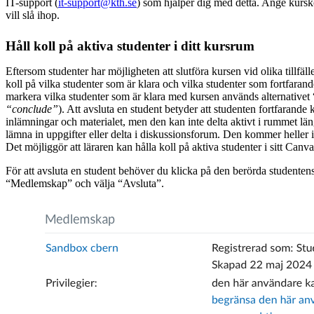
IT-support (
it-support@kth.se
) som hjälper dig med detta. Ange kurs
vill slå ihop.
Håll koll på aktiva studenter i ditt kursrum
Eftersom studenter har möjligheten att slutföra kursen vid olika tillfäll
koll på vilka studenter som är klara och vilka studenter som fortfarande
markera vilka studenter som är klara med kursen används alternativet 
“conclude”
). Att avsluta en student betyder att studenten fortfarande
inlämningar och materialet, men den kan inte delta aktivt i rummet län
lämna in uppgifter eller delta i diskussionsforum. Den kommer heller
Det möjliggör att läraren kan hålla koll på aktiva studenter i sitt Can
För att avsluta en student behöver du klicka på den berörda studentens
“Medlemskap” och välja “Avsluta”.