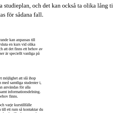
a studieplan, och det kan också ta olika lång t
s för sådana fall.
ande kan anpassas till
vsluta en kurs vid olika
och att det finns ett behov av
er är speciellt vanliga på
t möjlighet att slå ihop
med samtliga studenter i,
an användas för alla
 samt informationsdelning.
behov finns.
ch varje kurstillfälle
till ett rum så kontaktar du