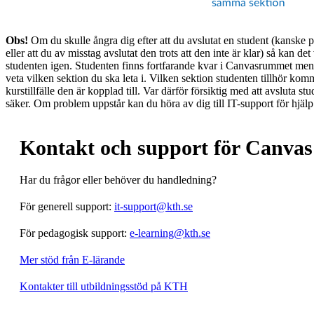
Obs!
Om du skulle ångra dig efter att du avslutat en student (kanske pg
eller att du av misstag avslutat den trots att den inte är klar) så kan det 
studenten igen. Studenten finns fortfarande kvar i Canvasrummet men f
veta vilken sektion du ska leta i. Vilken sektion studenten tillhör ko
kurstillfälle den är kopplad till. Var därför försiktig med att avsluta st
säker. Om problem uppstår kan du höra av dig till IT-support för hjäl
Kontakt och support för Canvas
Har du frågor eller behöver du handledning?
För generell support:
it-support@kth.se
För pedagogisk support:
e-learning@kth.se
Mer stöd från E-lärande
Kontakter till utbildningsstöd på KTH