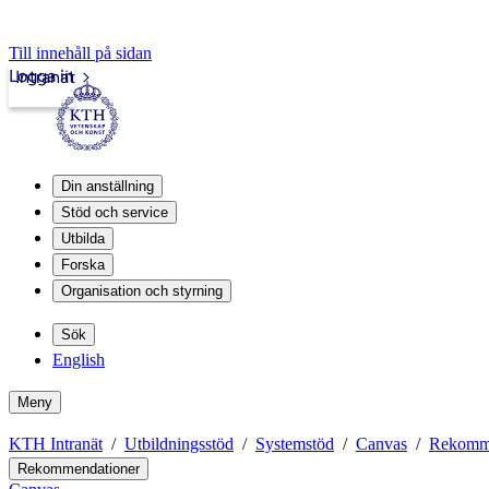
Till innehåll på sidan
Logga in
Intranät
Din anställning
Stöd och service
Utbilda
Forska
Organisation och styrning
Sök
English
Meny
KTH Intranät
Utbildningsstöd
Systemstöd
Canvas
Rekomme
Rekommendationer