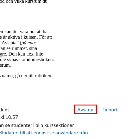
kod och vilka kursrum du
en kan det vara bra att ha
 är aktiva i kursen. För att
“Avsluta” (
på eng:
 kan se rummet, sina
gre. Den kan t.ex. inte
 inte synas i omdömesboken.
vasrum.
 namn, gå ner till rubriken