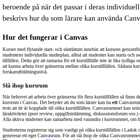
beroende på när det passar i deras individuell
beskrivs hur du som lärare kan använda Canva
Hur det fungerar i Canvas
Kurser med flytande start- och slutdatum innebär att kursens genomför
studentens individuella studieplan, alltså att studenter kan starta och a
tillfällen. Detta gör att ramarna för ett kurstillfälle inte är lika tydliga 
att kunna arbeta över gränserna mellan olika kurstillfällen. Sådana kurs
forskarutbildningsnivå.
Slå ihop kursrum
När behovet att arbeta över gränserna för flera kurstillfällen så finns de
kursrum i Canvas. Det betyder att du som lärare kan ha
ett
Canvasrum 
trots att de är kopplade till olika kurstillfällen. Canvasrummet kan sed
läraktiviteter (peer review, uppgiftsinlämning, diskussionsforum osv.)
Alla aktiva studenter kan samarbeta med varandra i kursrummet, om 
Studenterna registrerar sig som vanligt på olika kurstillfällen i Ladok o
genererar ett eget Canvasrum. För att slå ihop de olika Canvasrummen 