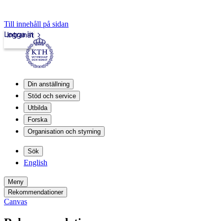
Till innehåll på sidan
Logga in
Intranät
Din anställning
Stöd och service
Utbilda
Forska
Organisation och styrning
Sök
English
Meny
Rekommendationer
Canvas