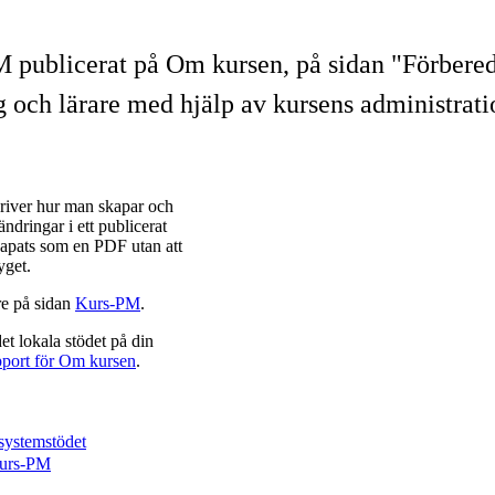
-PM publicerat på Om kursen, på sidan "Förbered
ig och lärare med hjälp av kursens administra
kriver hur man skapar och
ndringar i ett publicerat
kapats som en PDF utan att
tyget.
re på sidan
Kurs-PM
.
et lokala stödet på din
pport för Om kursen
.
systemstödet
 kurs-PM