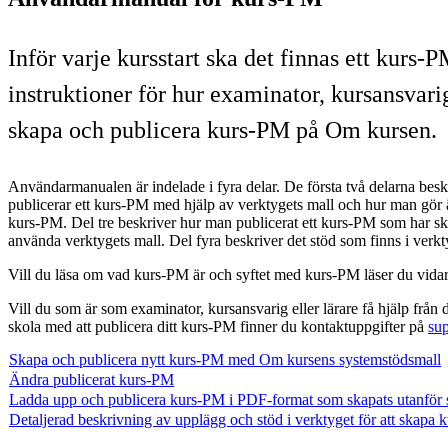
Inför varje kursstart ska det finnas ett kurs
instruktioner för hur examinator, kursansvar
skapa och publicera kurs-PM på Om kursen.
Användarmanualen är indelade i fyra delar. De första två delarna bes
publicerar ett kurs-PM med hjälp av verktygets mall och hur man gör ä
kurs-PM. Del tre beskriver hur man publicerat ett kurs-PM som har s
använda verktygets mall. Del fyra beskriver det stöd som finns i verk
Vill du läsa om vad kurs-PM är och syftet med kurs-PM läser du vida
Vill du som är som examinator, kursansvarig eller lärare få hjälp från d
skola med att publicera ditt kurs-PM finner du kontaktuppgifter på
su
Skapa och publicera nytt kurs-PM med Om kursens systemstödsmall
Ändra publicerat kurs-PM
Ladda upp och publicera kurs-PM i PDF-format som skapats utanför 
Detaljerad beskrivning av upplägg och stöd i verktyget för att skapa