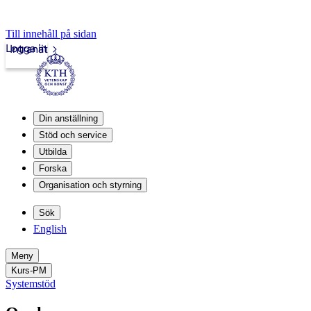
Till innehåll på sidan
Logga in
Intranät
Din anställning
Stöd och service
Utbilda
Forska
Organisation och styrning
Sök
English
Meny
Kurs-PM
Systemstöd