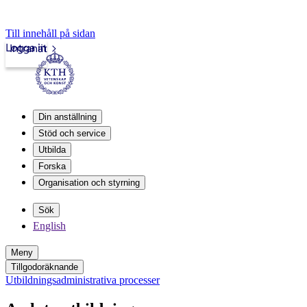
Till innehåll på sidan
Logga in
Intranät
Din anställning
Stöd och service
Utbilda
Forska
Organisation och styrning
Sök
English
Meny
Tillgodoräknande
Utbildningsadministrativa processer