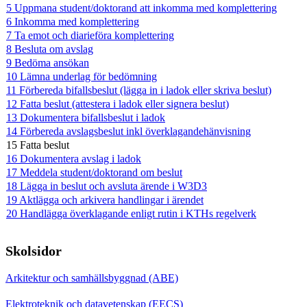
5 Uppmana student/doktorand att inkomma med komplettering
6 Inkomma med komplettering
7 Ta emot och diarieföra komplettering
8 Besluta om avslag
9 Bedöma ansökan
10 Lämna underlag för bedömning
11 Förbereda bifallsbeslut (lägga in i ladok eller skriva beslut)
12 Fatta beslut (attestera i ladok eller signera beslut)
13 Dokumentera bifallsbeslut i ladok
14 Förbereda avslagsbeslut inkl överklagandehänvisning
15 Fatta beslut
16 Dokumentera avslag i ladok
17 Meddela student/doktorand om beslut
18 Lägga in beslut och avsluta ärende i W3D3
19 Aktlägga och arkivera handlingar i ärendet
20 Handlägga överklagande enligt rutin i KTHs regelverk
Skolsidor
Arkitektur och samhällsbyggnad (ABE)
Elektroteknik och datavetenskap (EECS)