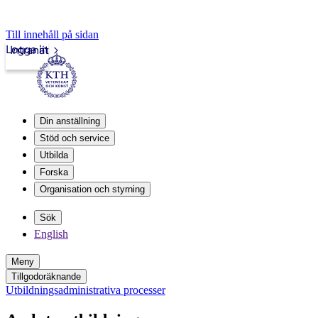
Till innehåll på sidan
Logga in
Intranät
Din anställning
Stöd och service
Utbilda
Forska
Organisation och styrning
Sök
English
Meny
Tillgodoräknande
Utbildningsadministrativa processer