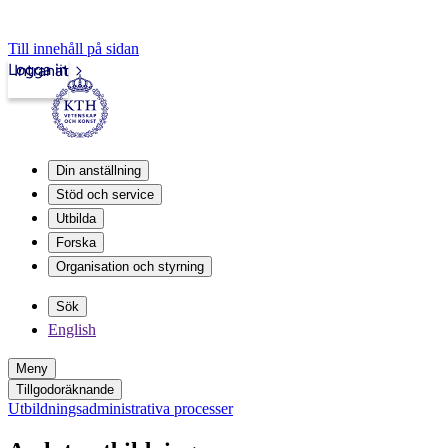
Till innehåll på sidan
Logga in
Intranät
Din anställning
Stöd och service
Utbilda
Forska
Organisation och styrning
Sök
English
Meny
Tillgodoräknande
Utbildningsadministrativa processer