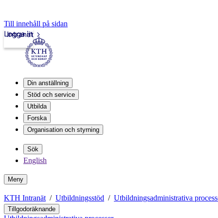
Till innehåll på sidan
Logga in
Intranät
Din anställning
Stöd och service
Utbilda
Forska
Organisation och styrning
Sök
English
Meny
KTH Intranät
Utbildningsstöd
Utbildningsadministrativa process
Tillgodoräknande