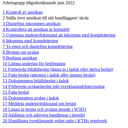
Arbetsgrupp tillgodoräknande juni 2022
1 Kontroll av ansökan
2 Ställa över ansökan till rätt handläggare/ skola
3 Diarieföra inkommen ansökan
4 Kontrollera att ansökan är komplett
5 Uppmana student/doktorand att inkomma med komplettering
6 Inkomma med komplettering
7 Ta emot och diarieföra komplettering
8 Besluta om avslag
9 Bedöma ansökan
10 Lämna underlag för bedömning
11 Förbereda bifallsbeslut (lägga in i ladok eller skriva beslut)
12 Fatta beslut (attestera i ladok eller signera beslut)
13 Dokumentera bifallsbeslut i ladok
14 Förbereda avslagsbeslut inkl överklagandehänvisning
15 Fatta beslut
16 Dokumentera avslag i ladok
17 Meddela student/doktorand om beslut
18 Lägga in beslut och avsluta ärende i W3D3
19 Aktlägga och arkivera handlingar i ärendet
20 Handlägga överklagande enligt rutin i KTHs regelverk