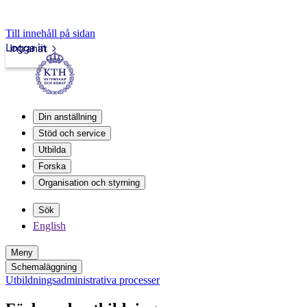
Till innehåll på sidan
Logga in
Intranät
Din anställning
Stöd och service
Utbilda
Forska
Organisation och styrning
Sök
English
Meny
Schemaläggning
Utbildningsadministrativa processer