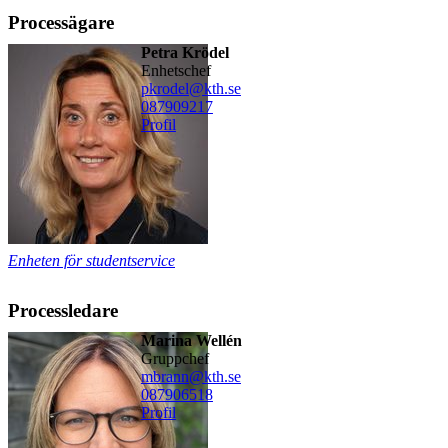
Processägare
Petra Krödel
enhetschef
pkrodel@kth.se
08790
9217
Profil
Enheten för studentservice
Processledare
Marina Wellén
gruppchef
mbrann@kth.se
08790
6518
Profil