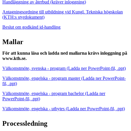
Handläggning av återbud (kräver inloggning)
Antagningsordning till utbildning vid Kungl. Tekniska högskolan
(KTH:s styrdokument)
Beslut om godkänd id-handling
Mallar
För att kunna läsa och ladda ned mallarna krävs inloggning på
www.kth.se.
Välkomstmöte, svenska - program (Ladda ner PowerPoint-fil, .ppt)
Välkomstmöte, engelska - program master (Ladda ner PowerPoint-
fil, .ppt)
Välkomstmöte, engelska - program bachelor (Ladda ner
PowerPoint-fil, .ppt)
Välkomstmöte, engelska - utbytes (Ladda ner PowerPoint-fil, .ppt)
Processledning