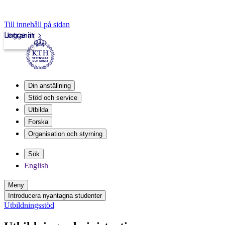
Till innehåll på sidan
Logga in
Intranät
Din anställning
Stöd och service
Utbilda
Forska
Organisation och styrning
Sök
English
Meny
Introducera nyantagna studenter
Utbildningsstöd