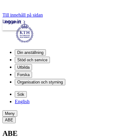
Till innehåll på sidan
Logga in
Intranät
Din anställning
Stöd och service
Utbilda
Forska
Organisation och styrning
Sök
English
Meny
ABE
ABE