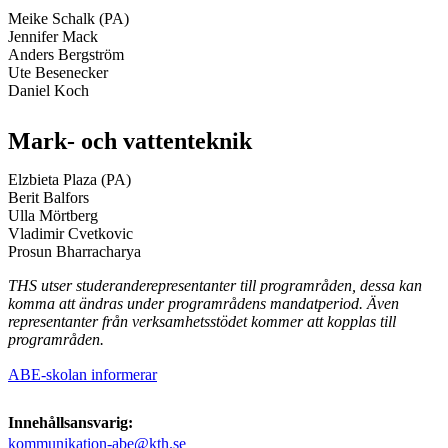
Meike Schalk (PA)
Jennifer Mack
Anders Bergström
Ute Besenecker
Daniel Koch
Mark- och vattenteknik
Elzbieta Plaza (PA)
Berit Balfors
Ulla Mörtberg
Vladimir Cvetkovic
Prosun Bharracharya
THS utser studeranderepresentanter till programråden, dessa kan
komma att ändras under programrådens mandatperiod. Även
representanter från verksamhetsstödet kommer att kopplas till
programråden.
ABE-skolan informerar
Innehållsansvarig:
kommunikation-abe@kth.se