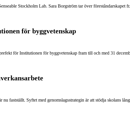
 Senseable Stockholm Lab. Sara Borgström tar över föreståndarskapet fr
utionen för byggvetenskap
refekt för Institutionen för byggvetenskap fram till och med 31 decem
mverkansarbete
u fastställt. Syftet med genomslagsstrategin är att stödja skolans lång