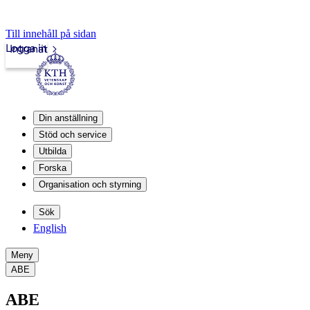
Till innehåll på sidan
Logga in
Intranät
Din anställning
Stöd och service
Utbilda
Forska
Organisation och styrning
Sök
English
Meny
ABE
ABE