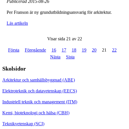
Publicerad
2015-08-26
Per Franson är ny grundutbildningsansvarig för arkitektur.
Läs artikeln
Visar sida 21 av 22
Första
Föregående
16
17
18
19
20
21
22
Nästa
Sista
Skolsidor
Arkitektur och samhällsbyggnad (ABE)
Elektroteknik och datavetenskap (EECS)
Industriell teknik och management (ITM)
Kemi, bioteknologi och hälsa (CBH)
Teknikvetenskap (SCI)