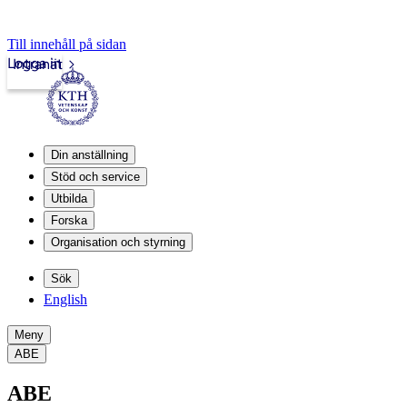
Till innehåll på sidan
Logga in
Intranät
Din anställning
Stöd och service
Utbilda
Forska
Organisation och styrning
Sök
English
Meny
ABE
ABE