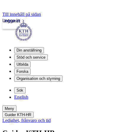
Till innehåll på sidan
Logga in
Intranät
Din anställning
Stöd och service
Utbilda
Forska
Organisation och styrning
Sök
English
Meny
Guider KTH-HR
Ledighet, frånvaro och tid