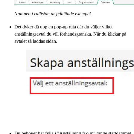
Namnen i rullistan är påhittade exempel.
Det dyker då upp en pop-up ruta där du väljer vilket
anställningsavtal du vill förhandsgranska. När du klickar på
avtalet så laddas sidan.
Du behöver här fylla i ”Anställning fr.o m” (ange startdatumet