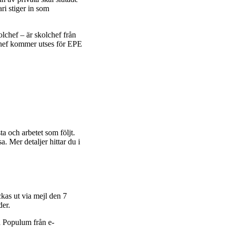
ri stiger in som
lchef – är skolchef från
schef kommer utses för EPE
 och arbetet som följt.
 Mer detaljer hittar du i
as ut via mejl den 7
der.
a Populum från e-