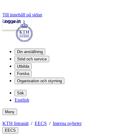
Till innehåll på sidan
Logga in
Intranät
Din anställning
Stöd och service
Utbilda
Forska
Organisation och styrning
Sök
English
Meny
KTH Intranät
EECS
Interna nyheter
EECS