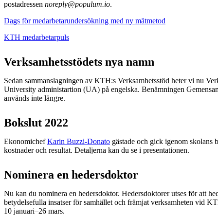
postadressen
noreply@populum.io
.
Dags för medarbetarundersökning med ny mätmetod
KTH medarbetarpuls
Verksamhetsstödets nya namn
Sedan sammanslagningen av KTH:s Verksamhetsstöd heter vi nu Ver
University administartion (UA) på engelska. Benämningen Gemensa
används inte längre.
Bokslut 2022
Ekonomichef
Karin Buzzi-Donato
gästade och gick igenom skolans bo
kostnader och resultat. Detaljerna kan du se i presentationen.
Nominera en hedersdoktor
Nu kan du nominera en hedersdoktor. Hedersdoktorer utses för att hed
betydelsefulla insatser för samhället och främjat verksamheten vid 
10 januari–26 mars.