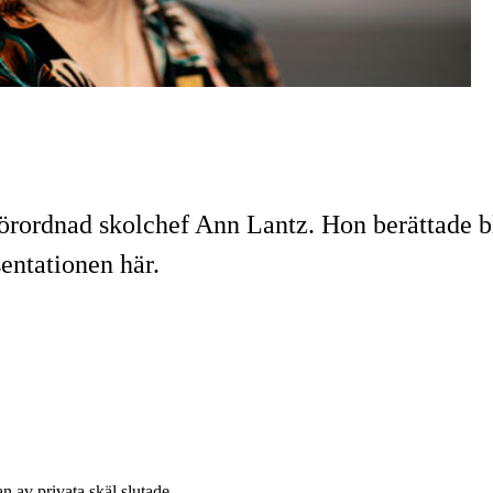
lförordnad skolchef Ann Lantz. Hon berättade 
entationen här.
n av privata skäl slutade