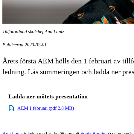
Tillförordnad skolchef Ann Lantz
Publicerad 2023-02-01
Årets första AEM hölls den 1 februari av til
ledning. Läs summeringen och ladda ner pres
Ladda ner mötets presentation
AEM 1 februari (pdf 2,8 MB)
Ann Lantz
inledde med att berätta om att
Sonja Berlijn
på egen begära