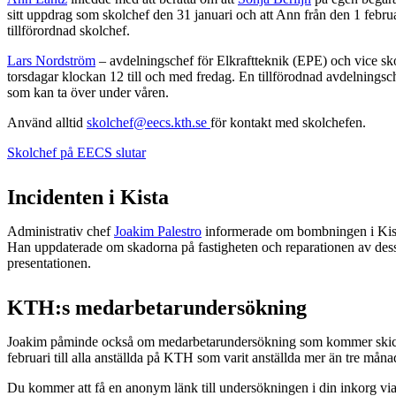
sitt uppdrag som skolchef den 31 januari och att Ann från den 1 februa
tillförordnad skolchef.
Lars Nordström
– avdelningschef för Elkraftteknik (EPE) och vice sko
torsdagar klockan 12 till och med fredag. En tillförodnad avdelning
som kan ta över under våren.
Använd alltid
skolchef@eecs.kth.se
för kontakt med skolchefen.
Skolchef på EECS slutar
Incidenten i Kista
Administrativ chef
Joakim Palestro
informerade om bombningen i Kista
Han uppdaterade om skadorna på fastigheten och reparationen av dessa.
presentationen.
KTH:s medarbetarundersökning
Joakim påminde också om medarbetarundersökning som kommer skick
februari till alla anställda på KTH som varit anställda mer än tre måna
Du kommer att få en anonym länk till undersökningen i din inkorg vi