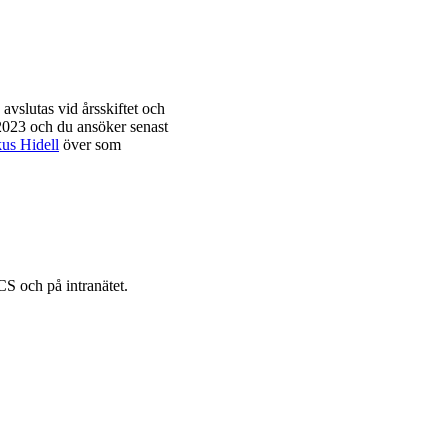
vslutas vid årsskiftet och
2023 och du ansöker senast
us Hidell
över som
S och på intranätet.