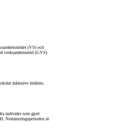
ksamhetsstödet (VS) och
mt verksamhetsstöd (GVS)
kslut inklusive intäkter,
ra individer som gjort
KTH. Nomineringsperioden är