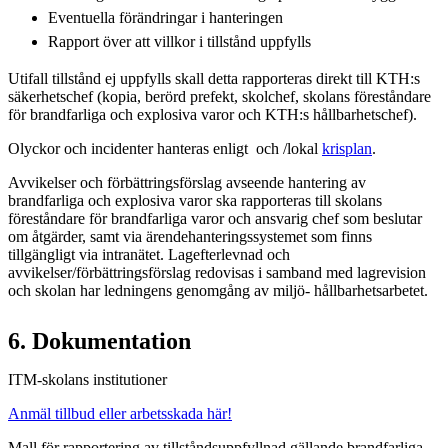
Eventuella förändringar i hanteringen
Rapport över att villkor i tillstånd uppfylls
Utifall tillstånd ej uppfylls skall detta rapporteras direkt till KTH:s
säkerhetschef (kopia, berörd prefekt, skolchef, skolans föreståndare
för brandfarliga och explosiva varor och KTH:s hållbarhetschef).
Olyckor och incidenter hanteras enligt och /lokal
krisplan
.
Avvikelser och förbättringsförslag avseende hantering av
brandfarliga och explosiva varor ska rapporteras till skolans
föreståndare för brandfarliga varor och ansvarig chef som beslutar
om åtgärder, samt via ärendehanteringssystemet som finns
tillgängligt via intranätet. Lagefterlevnad och
avvikelser/förbättringsförslag redovisas i samband med lagrevision
och skolan har ledningens genomgång av miljö- hållbarhetsarbetet.
6. Dokumentation
ITM-skolans institutioner
Anmäl tillbud eller arbetsskada här!
Mall för rapportering av tillståndsuppfyllnad gällande brandfarliga