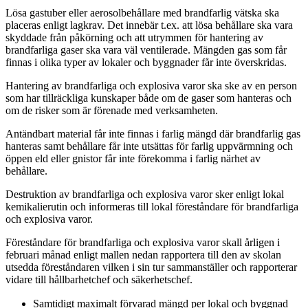
Lösa gastuber eller aerosolbehållare med brandfarlig vätska ska
placeras enligt lagkrav. Det innebär t.ex. att lösa behållare ska vara
skyddade från påkörning och att utrymmen för hantering av
brandfarliga gaser ska vara väl ventilerade. Mängden gas som får
finnas i olika typer av lokaler och byggnader får inte överskridas.
Hantering av brandfarliga och explosiva varor ska ske av en person
som har tillräckliga kunskaper både om de gaser som hanteras och
om de risker som är förenade med verksamheten.
Antändbart material får inte finnas i farlig mängd där brandfarlig gas
hanteras samt behållare får inte utsättas för farlig uppvärmning och
öppen eld eller gnistor får inte förekomma i farlig närhet av
behållare.
Destruktion av brandfarliga och explosiva varor sker enligt lokal
kemikalierutin och informeras till lokal föreståndare för brandfarliga
och explosiva varor.
Föreståndare för brandfarliga och explosiva varor skall årligen i
februari månad enligt mallen nedan rapportera till den av skolan
utsedda föreståndaren vilken i sin tur sammanställer och rapporterar
vidare till hållbarhetchef och säkerhetschef.
Samtidigt maximalt förvarad mängd per lokal och byggnad