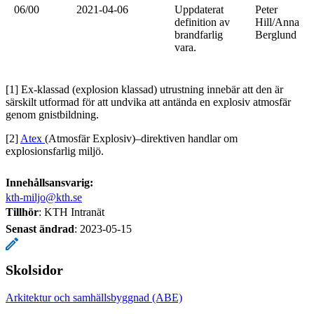
06/00
2021-04-06
Uppdaterat
Peter
definition av
Hill/Anna
brandfarlig
Berglund
vara.
[1] Ex-klassad (explosion klassad) utrustning innebär att den är
särskilt utformad för att undvika att antända en explosiv atmosfär
genom gnistbildning.
[2]
Atex
(Atmosfär Explosiv)–direktiven handlar om
explosionsfarlig miljö.
Innehållsansvarig:
kth-miljo@kth.se
Tillhör
: KTH Intranät
Senast ändrad
:
2023-05-15
Skolsidor
Arkitektur och samhällsbyggnad (ABE)