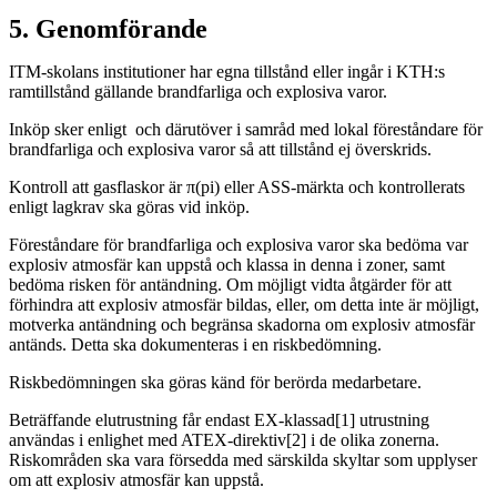
5. Genomförande
ITM-skolans institutioner har egna tillstånd eller ingår i KTH:s
ramtillstånd gällande brandfarliga och explosiva varor.
Inköp sker enligt och därutöver i samråd med lokal föreståndare för
brandfarliga och explosiva varor så att tillstånd ej överskrids.
Kontroll att gasflaskor är π(pi) eller ASS-märkta och kontrollerats
enligt lagkrav ska göras vid inköp.
Föreståndare för brandfarliga och explosiva varor ska bedöma var
explosiv atmosfär kan uppstå och klassa in denna i zoner, samt
bedöma risken för antändning. Om möjligt vidta åtgärder för att
förhindra att explosiv atmosfär bildas, eller, om detta inte är möjligt,
motverka antändning och begränsa skadorna om explosiv atmosfär
antänds. Detta ska dokumenteras i en riskbedömning.
Riskbedömningen ska göras känd för berörda medarbetare.
Beträffande elutrustning får endast EX-klassad[1] utrustning
användas i enlighet med ATEX-direktiv[2] i de olika zonerna.
Riskområden ska vara försedda med särskilda skyltar som upplyser
om att explosiv atmosfär kan uppstå.