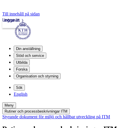
Till innehåll på sidan
Logga in
Intranät
Din anställning
Stöd och service
Utbilda
Forska
Organisation och styrning
Sök
English
Meny
Rutiner och processbeskrivningar ITM
Styrande dokument för miljö och hållbar utveckling på ITM