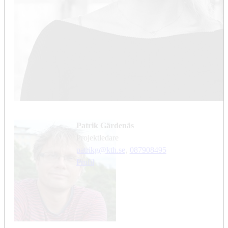
Patrik Gärdenäs
projektledare
patrikg@kth.se
,
08790
8495
Profil