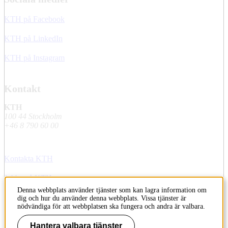
KTH på Facebook
KTH på LinkedIn
KTH på Instagram
Kontakt
KTH
100 44 Stockholm
+46 8 790 60 00
Kontakta KTH
Jobba på KTH
Denna webbplats använder tjänster som kan lagra information om
Press och media
dig och hur du använder denna webbplats. Vissa tjänster är
nödvändiga för att webbplatsen ska fungera och andra är valbara.
Faktura och betalning KTH
Hantera valbara tjänster