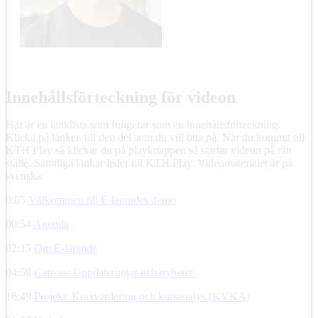
Innehållsförteckning för videon
Här är en länklista som fungerar som en innehållsförteckning.
Klicka på länken till den del som du vill titta på. När du kommit till
KTH Play så klickar du på playknappen så startar videon på rätt
ställe. Samtliga länkar leder till KTH Play. Videomaterialet är på
svenska.
0:05
Välkommen till E-lärandes demo
00:54
Agenda
02:15
Om E-lärande
04:58
Canvas: Uppdateringar och nyheter
16:49
Projekt: Kursvärdering och kursanalys (KVKA)