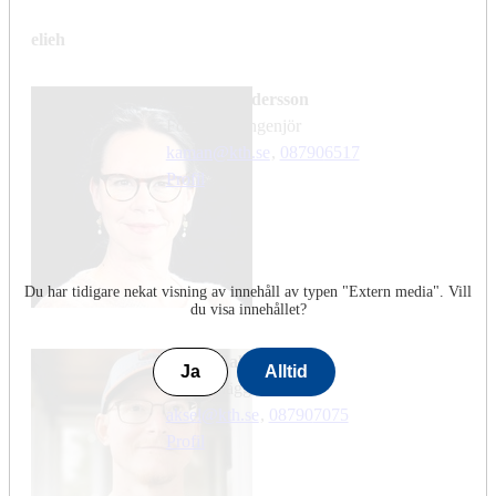
elieh
Kamilla Andersson
forskningsingenjör
kaman@kth.se
,
08790
6517
Profil
Du har tidigare nekat visning av innehåll av typen "
Extern media
". Vill
du visa innehållet?
Aksel Malmström
Ja
Alltid
schemaläggare
aksel@kth.se
,
08790
7075
Profil