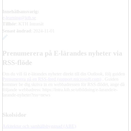
Innehållsansvarig:
e-learning@kth.se
Tillhör
: KTH Intranät
Senast ändrad
:
2024-11-01
Prenumerera på E-lärandes nyheter via
RSS-flöde
Om du vill få e-lärandes nyheter direkt till din Outlook, följ guiden
Prenumerera på en RSS-feed (support.microsoft.com)
. Guiden
kommer be dig skriva in en webbadressen för RSS-flödet, ange då
följande webbadress: https://intra.kth.se/utbildning/e-larande/e-
larande-nyheter?rss=news
Skolsidor
Arkitektur och samhällsbyggnad (ABE)