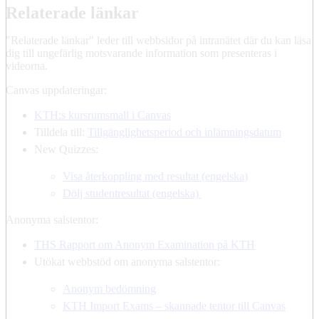
Relaterade länkar
"Relaterade länkar" leder till webbsidor på intranätet där du kan läsa
dig till ungefärlig motsvarande information som presenteras i
videorna.
Canvas uppdateringar:
KTH:s kursrumsmall i Canvas
Tilldela till:
Tillgänglighetsperiod och inlämningsdatum
New Quizzes:
Visa återkoppling med resultat (engelska)
Dölj studentresultat (engelska)
Anonyma salstentor:
THS Rapport om Anonym Examination på KTH
Utökat webbstöd om anonyma salstentor:
Anonym bedömning
KTH Import Exams – skannade tentor till Canvas