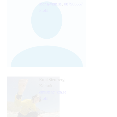
lbons@kth.se
,
08790
6667
Profil
Emil Stenberg
konsult
emilsten@kth.se
Profil