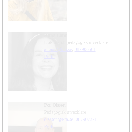
Anna Land
doktorand, pedagogisk utvecklare
anland@kth.se
,
08790
6501
Profil
Per Olsson
pedagogisk utvecklare
olssson@kth.se
,
08790
7271
Profil