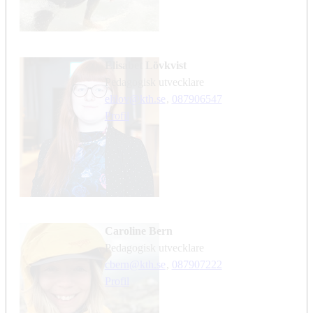
Elisabet Lövkvist
pedagogisk utvecklare
elilov@kth.se
,
08790
6547
Profil
Caroline Bern
pedagogisk utvecklare
cbern@kth.se
,
08790
7222
Profil