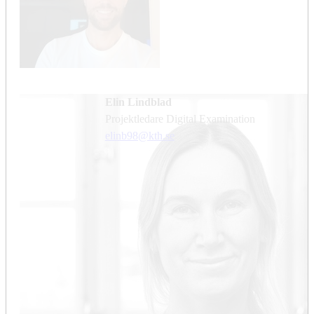
Elin Lindblad
Projektledare Digital Examination
elinb98@kth.se