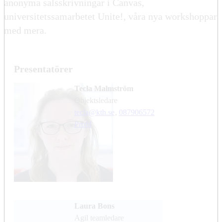
anonyma salsskrivningar i Canvas,
universitetssamarbetet Unite!, våra nya workshoppar
med mera.
Presentatörer
Tecla Malmström
objektsledare
tecla@kth.se
,
08790
6572
Profil
Laura Bons
agil teamledare