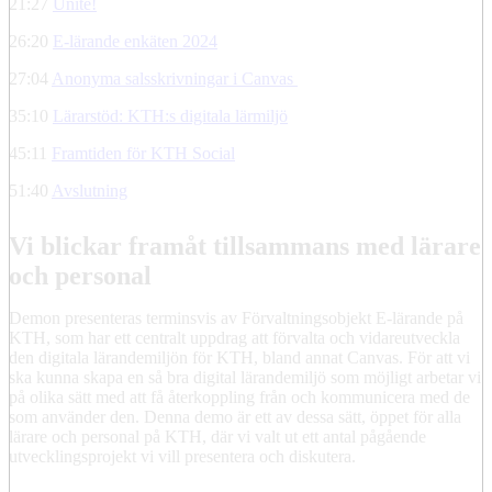
21:27
Unite!
26:20
E-lärande enkäten 2024
27:04
Anonyma salsskrivningar i Canvas
35:10
Lärarstöd: KTH:s digitala lärmiljö
45:11
Framtiden för KTH Social
51:40
Avslutning
Vi blickar framåt tillsammans med lärare
och personal
Demon presenteras terminsvis av Förvaltningsobjekt E-lärande på
KTH, som har ett centralt uppdrag att förvalta och vidareutveckla
den digitala lärandemiljön för KTH, bland annat Canvas. För att vi
ska kunna skapa en så bra digital lärandemiljö som möjligt arbetar vi
på olika sätt med att få återkoppling från och kommunicera med de
som använder den. Denna demo är ett av dessa sätt, öppet för alla
lärare och personal på KTH, där vi valt ut ett antal pågående
utvecklingsprojekt vi vill presentera och diskutera.