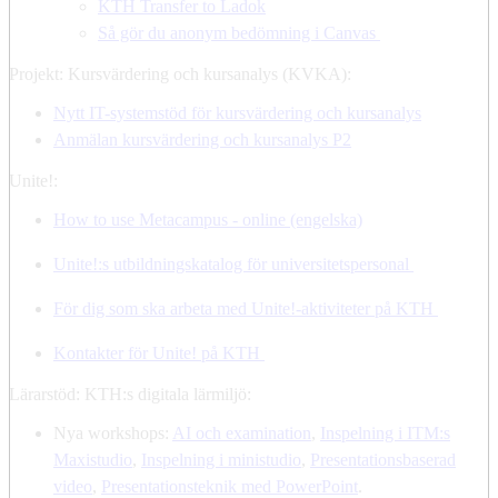
KTH Transfer to Ladok
Så gör du anonym bedömning i Canvas
Projekt: Kursvärdering och kursanalys (KVKA):
Nytt IT-systemstöd för kursvärdering och kursanalys
Anmälan kursvärdering och kursanalys P2
Unite!:
How to use Metacampus - online (engelska)
Unite!:s utbildningskatalog för universitetspersonal
För dig som ska arbeta med Unite!-aktiviteter på KTH
Kontakter för Unite! på KTH
Lärarstöd: KTH:s digitala lärmiljö:
Nya workshops:
AI och examination
,
Inspelning i ITM:s
Maxistudio
,
Inspelning i ministudio
,
Presentationsbaserad
video
,
Presentationsteknik med PowerPoint
.