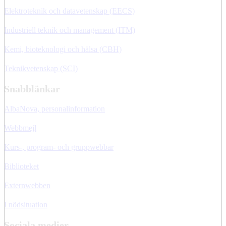
Elektroteknik och datavetenskap (EECS)
Industriell teknik och management (ITM)
Kemi, bioteknologi och hälsa (CBH)
Teknikvetenskap (SCI)
Snabblänkar
AlbaNova, personalinformation
Webbmejl
Kurs-, program- och gruppwebbar
Biblioteket
Externwebben
I nödsituation
Sociala medier