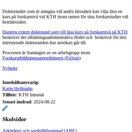
Doktorander som är antagna vid andra lärosäten kan vilja läsa en
kurs på forskarnivå vid KTH inom ramen för sina forskarstudier vid
hemlärosätet.
Hantera extern doktorand som vill läsa kurs på forskarnivå på KTH
beskriver det utbidningsadministrativa flödet och beskriver för den
intresserade doktoranden hur ansökan går till.
Processen är framtagen av en arbetsgrupp inom
Forskarutbildningssamordningen (FuSam)
Nyheter
Innehållsansvarig:
Karin Hellmalm
Tillhör
: KTH Intranät
Senast ändrad
:
2024-08-22
Skolsidor
Arkitektur och samhällsbyggnad (ABE)