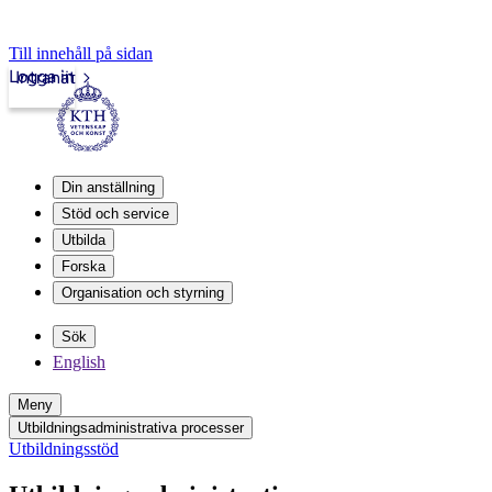
Till innehåll på sidan
Logga in
Intranät
Din anställning
Stöd och service
Utbilda
Forska
Organisation och styrning
Sök
English
Meny
Utbildningsadministrativa processer
Utbildningsstöd