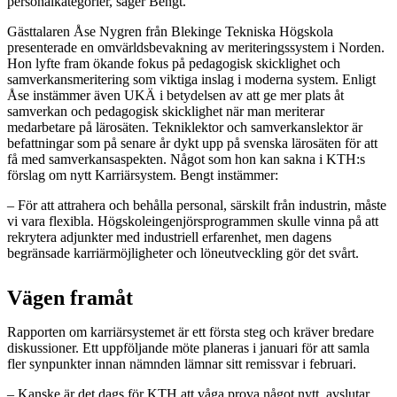
personalkategorier, säger Bengt.
Gästtalaren Åse Nygren från Blekinge Tekniska Högskola
presenterade en omvärldsbevakning av meriteringssystem i Norden.
Hon lyfte fram ökande fokus på pedagogisk skicklighet och
samverkansmeritering som viktiga inslag i moderna system. Enligt
Åse instämmer även UKÄ i betydelsen av att ge mer plats åt
samverkan och pedagogisk skicklighet när man meriterar
medarbetare på lärosäten. Tekniklektor och samverkanslektor är
befattningar som på senare år dykt upp på svenska lärosäten för att
få med samverkansaspekten. Något som hon kan sakna i KTH:s
förslag om nytt Karriärsystem. Bengt instämmer:
– För att attrahera och behålla personal, särskilt från industrin, måste
vi vara flexibla. Högskoleingenjörsprogrammen skulle vinna på att
rekrytera adjunkter med industriell erfarenhet, men dagens
begränsade karriärmöjligheter och löneutveckling gör det svårt.
Vägen framåt
Rapporten om karriärsystemet är ett första steg och kräver bredare
diskussioner. Ett uppföljande möte planeras i januari för att samla
fler synpunkter innan nämnden lämnar sitt remissvar i februari.
– Kanske är det dags för KTH att våga prova något nytt, avslutar