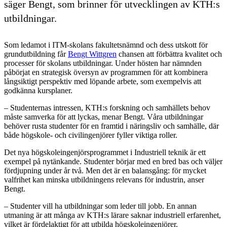
säger Bengt, som brinner för utvecklingen av KTH:s
utbildningar.
Som ledamot i ITM-skolans fakultetsnämnd och dess utskott för
grundutbildning får
Bengt Wittgren
chansen att förbättra kvalitet och
processer för skolans utbildningar. Under hösten har nämnden
påbörjat en strategisk översyn av programmen för att kombinera
långsiktigt perspektiv med löpande arbete, som exempelvis att
godkänna kursplaner.
– Studenternas intressen, KTH:s forskning och samhällets behov
måste samverka för att lyckas, menar Bengt. Våra utbildningar
behöver rusta studenter för en framtid i näringsliv och samhälle, där
både högskole- och civilingenjörer fyller viktiga roller.
Det nya högskoleingenjörsprogrammet i Industriell teknik är ett
exempel på nytänkande. Studenter börjar med en bred bas och väljer
fördjupning under år två. Men det är en balansgång: för mycket
valfrihet kan minska utbildningens relevans för industrin, anser
Bengt.
– Studenter vill ha utbildningar som leder till jobb. En annan
utmaning är att många av KTH:s lärare saknar industriell erfarenhet,
vilket är fördelaktigt för att utbilda högskoleingenjörer.