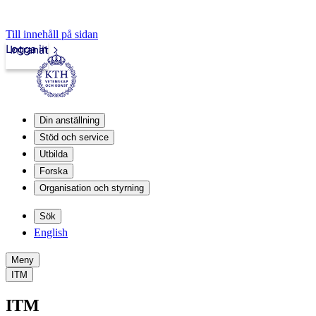
Till innehåll på sidan
Logga in
Intranät
Din anställning
Stöd och service
Utbilda
Forska
Organisation och styrning
Sök
English
Meny
ITM
ITM