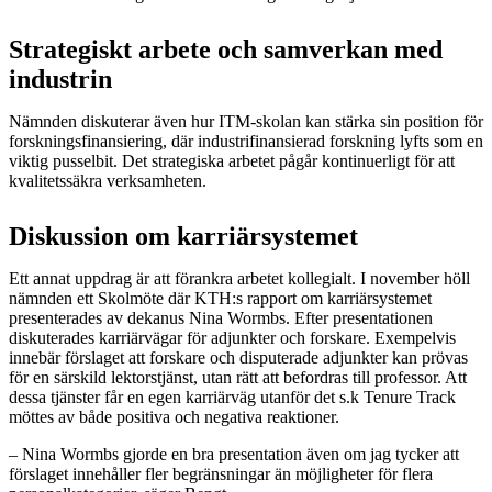
Strategiskt arbete och samverkan med
industrin
Nämnden diskuterar även hur ITM-skolan kan stärka sin position för
forskningsfinansiering, där industrifinansierad forskning lyfts som en
viktig pusselbit. Det strategiska arbetet pågår kontinuerligt för att
kvalitetssäkra verksamheten.
Diskussion om karriärsystemet
Ett annat uppdrag är att förankra arbetet kollegialt. I november höll
nämnden ett Skolmöte där KTH:s rapport om karriärsystemet
presenterades av dekanus Nina Wormbs. Efter presentationen
diskuterades karriärvägar för adjunkter och forskare. Exempelvis
innebär förslaget att forskare och disputerade adjunkter kan prövas
för en särskild lektorstjänst, utan rätt att befordras till professor. Att
dessa tjänster får en egen karriärväg utanför det s.k Tenure Track
möttes av både positiva och negativa reaktioner.
– Nina Wormbs gjorde en bra presentation även om jag tycker att
förslaget innehåller fler begränsningar än möjligheter för flera