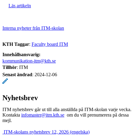
Läs artikeln
Interna nyheter från ITM-skolan
KTH Taggar
:
Faculty board ITM
Innehållsansvarig:
kommunikation-itm@kth.se
Tillhör
: ITM
Senast ändrad
:
2024-12-06
Nyhetsbrev
ITM nyhetsbrev går ut till alla anställda på ITM-skolan varje vecka.
Kontakta
infomaster@itm.kth.se
om du vill prenumerera på dessa
mejl.
​ ITM-skolans nyhetsbrev 12, 2026 (engelska)