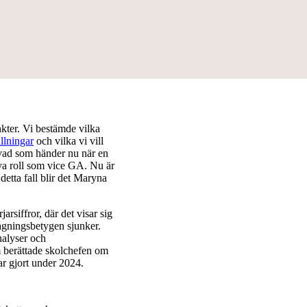
nkter. Vi bestämde vilka
ällningar
och vilka vi vill
 vad som händer nu när en
ya roll som vice GA. Nu är
 detta fall blir det Maryna
siffror, där det visar sig
tagningsbetygen sjunker.
alyser och
m berättade skolchefen om
r gjort under 2024.