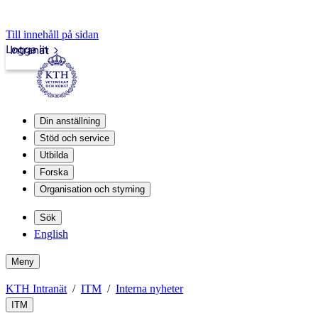
Till innehåll på sidan
Logga in
Intranät
Din anställning
Stöd och service
Utbilda
Forska
Organisation och styrning
Sök
English
Meny
KTH Intranät
ITM
Interna nyheter
ITM