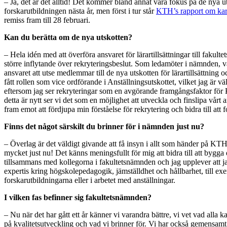
– Ja, det är det alltid! Det kommer bland annat vara fokus på de nya u
forskarutbildningen nästa år, men först i tur står
KTH’s rapport om kar
remiss fram till 28 februari.
Kan du berätta om de nya utskotten?
– Hela idén med att överföra ansvaret för lärartillsättningar till fakult
större inflytande över rekryteringsbeslut. Som ledamöter i nämnden, va
ansvaret att utse medlemmar till de nya utskotten för lärartillsättning
fått rollen som vice ordförande i Anställningsutskottet, vilket jag är vä
eftersom jag ser rekryteringar som en avgörande framgångsfaktor f
detta är nytt ser vi det som en möjlighet att utveckla och finslipa vårt a
fram emot att fördjupa min förståelse för rekrytering och bidra till att
Finns det något särskilt du brinner för i nämnden just nu?
– Överlag är det väldigt givande att få insyn i allt som händer på KT
mycket just nu! Det känns meningsfullt för mig att bidra till att bygga
tillsammans med kollegorna i fakultetsnämnden och jag upplever att 
expertis kring högskolepedagogik, jämställdhet och hållbarhet, till ex
forskarutbildningarna eller i arbetet med anställningar.
I vilken fas befinner sig fakultetsnämnden?
– Nu när det har gått ett år känner vi varandra bättre, vi vet vad alla k
på kvalitetsutveckling och vad vi brinner för. Vi har också gemensamt