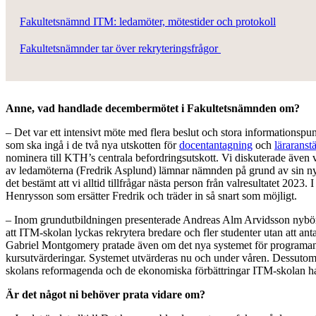
Fakultetsnämnd ITM: ledamöter, mötestider och protokoll
Fakultetsnämnder tar över rekryteringsfrågor
Anne, vad handlade decembermötet i Fakultetsnämnden om?
– Det var ett intensivt möte med flera beslut och stora informationspu
som ska ingå i de två nya utskotten för
docentantagning
och
läraranst
nominera till KTH’s centrala befordringsutskott. Vi diskuterade även
av ledamöterna (Fredrik Asplund) lämnar nämnden på grund av sin n
det bestämt att vi alltid tillfrågar nästa person från valresultatet 2023. I
Henrysson som ersätter Fredrik och träder in så snart som möjligt.
– Inom grundutbildningen presenterade Andreas Alm Arvidsson nybörjar
att ITM-skolan lyckas rekrytera bredare och fler studenter utan att an
Gabriel Montgomery pratade även om det nya systemet för programan
kursutvärderingar. Systemet utvärderas nu och under våren. Dessuto
skolans reformagenda och de ekonomiska förbättringar ITM-skolan ha
Är det något ni behöver prata vidare om?