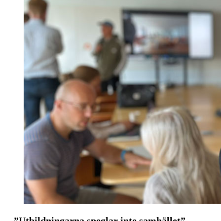
”Utbildningarna speglar inte samhället”