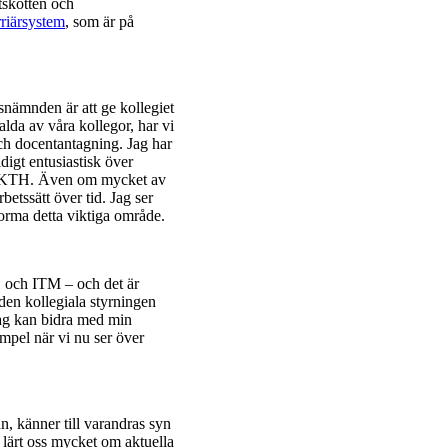
tskotten och
riärsystem
, som är på
etsnämnden är att ge kollegiet
lda av våra kollegor, har vi
 och docentantagning. Jag har
ldigt entusiastisk över
ör KTH. Även om mycket av
rbetssätt över tid. Jag ser
 forma detta viktiga område.
H och ITM – och det är
 den kollegiala styrningen
jag kan bidra med min
empel när vi nu ser över
an, känner till varandras syn
 lärt oss mycket om aktuella