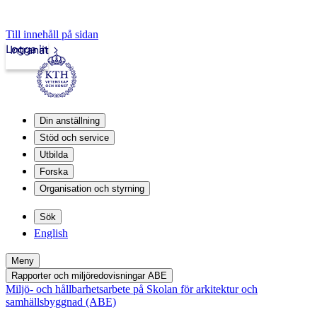
Till innehåll på sidan
Logga in
Intranät
Din anställning
Stöd och service
Utbilda
Forska
Organisation och styrning
Sök
English
Meny
Rapporter och miljöredovisningar ABE
Miljö- och hållbarhetsarbete på Skolan för arkitektur och
samhällsbyggnad (ABE)