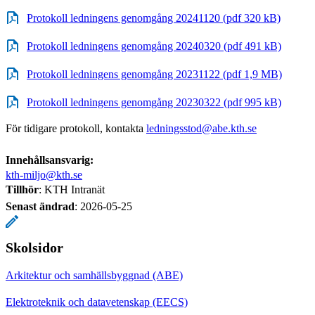
Protokoll ledningens genomgång 20241120 (pdf 320 kB)
Protokoll ledningens genomgång 20240320 (pdf 491 kB)
Protokoll ledningens genomgång 20231122 (pdf 1,9 MB)
Protokoll ledningens genomgång 20230322 (pdf 995 kB)
För tidigare protokoll, kontakta
ledningsstod@abe.kth.se
Innehållsansvarig:
kth-miljo@kth.se
Tillhör
: KTH Intranät
Senast ändrad
:
2026-05-25
Skolsidor
Arkitektur och samhällsbyggnad (ABE)
Elektroteknik och datavetenskap (EECS)