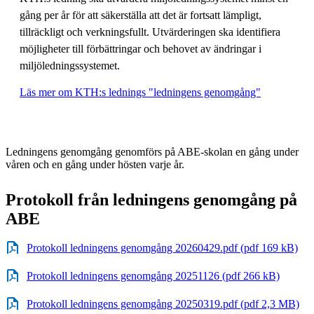
gång per år för att säkerställa att det är fortsatt lämpligt,
tillräckligt och verkningsfullt. Utvärderingen ska identifiera
möjligheter till förbättringar och behovet av ändringar i
miljöledningssystemet.
Läs mer om KTH:s lednings "ledningens genomgång"
Ledningens genomgång genomförs på ABE-skolan en gång under
våren och en gång under hösten varje år.
Protokoll från ledningens genomgång på
ABE
Protokoll ledningens genomgång 20260429.pdf (pdf 169 kB)
Protokoll ledningens genomgång 20251126 (pdf 266 kB)
Protokoll ledningens genomgång 20250319.pdf (pdf 2,3 MB)