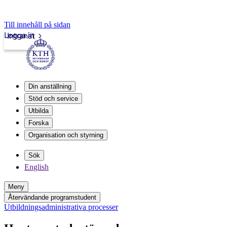
Till innehåll på sidan
Logga in
Intranät
Din anställning
Stöd och service
Utbilda
Forska
Organisation och styrning
Sök
English
Meny
Återvändande programstudent
Utbildningsadministrativa processer