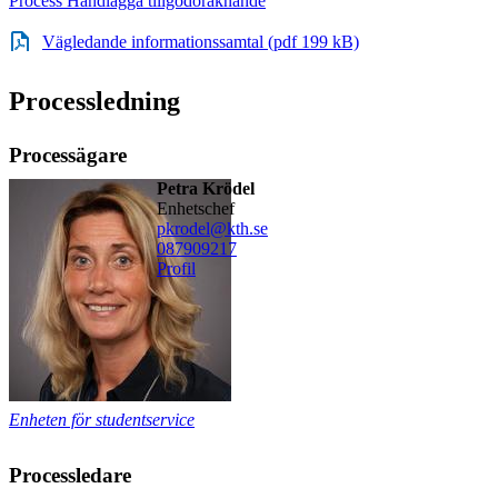
Process Handlägga tillgodoräknande
Vägledande informationssamtal (pdf 199 kB)
Processledning
Processägare
Petra Krödel
enhetschef
pkrodel@kth.se
08790
9217
Profil
Enheten för studentservice
Processledare