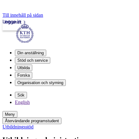
Till innehåll på sidan
Logga in
Intranät
Din anställning
Stöd och service
Utbilda
Forska
Organisation och styrning
Sök
English
Meny
Återvändande programstudent
Utbildningsstöd