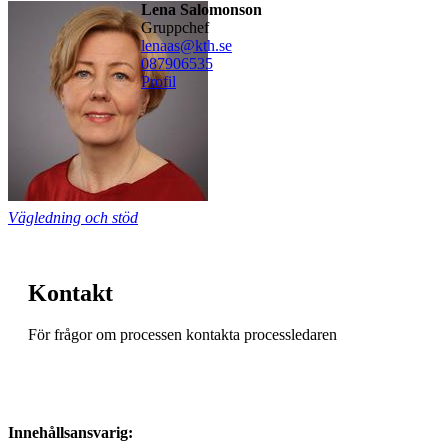
Lena Salomonson
gruppchef
lenaas@kth.se
08790
6535
Profil
Vägledning och stöd
Kontakt
För frågor om processen kontakta processledaren
Innehållsansvarig: