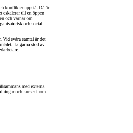
ch konflikter uppstå. Då är
t eskalerar till en öppen
uren och värnar om
ganisatorisk och social
. Vid svåra samtal är det
mtalet. Ta gärna stöd av
edarbetare.
 tillsammans med externa
ldningar och kurser inom