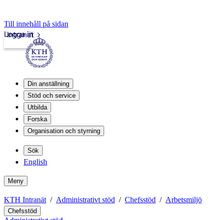
Till innehåll på sidan
Logga in
Intranät
Din anställning
Stöd och service
Utbilda
Forska
Organisation och styrning
Sök
English
Meny
KTH Intranät
Administrativt stöd
Chefsstöd
Arbetsmiljö
Chefsstöd