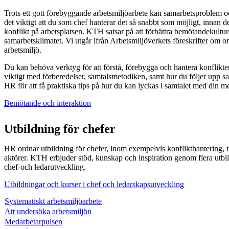
Trots ett gott förebyggande arbetsmiljöarbete kan samarbetsproblem o
det viktigt att du som chef hanterar det så snabbt som möjligt, innan de
konflikt på arbetsplatsen. KTH satsar på att förbättra bemötandekult
samarbetsklimatet. Vi utgår ifrån Arbetsmiljöverkets föreskrifter om or
arbetsmiljö.
Du kan behöva verktyg för att förstå, förebygga och hantera konflikter
viktigt med förberedelser, samtalsmetodiken, samt hur du följer upp sa
HR för att få praktiska tips på hur du kan lyckas i samtalet med din m
Bemötande och interaktion
Utbildning för chefer
HR ordnar utbildning för chefer, inom exempelvis konflikthantering,
aktörer. KTH erbjuder stöd, kunskap och inspiration genom flera utbi
chef-och ledarutveckling.
Utbildningar och kurser i chef och ledarskapsutveckling
Systematiskt arbetsmiljöarbete
Att undersöka arbetsmiljön
Medarbetarpulsen