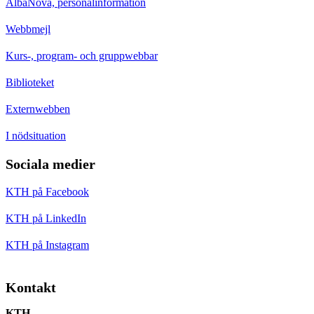
AlbaNova, personalinformation
Webbmejl
Kurs-, program- och gruppwebbar
Biblioteket
Externwebben
I nödsituation
Sociala medier
KTH på Facebook
KTH på LinkedIn
KTH på Instagram
Kontakt
KTH