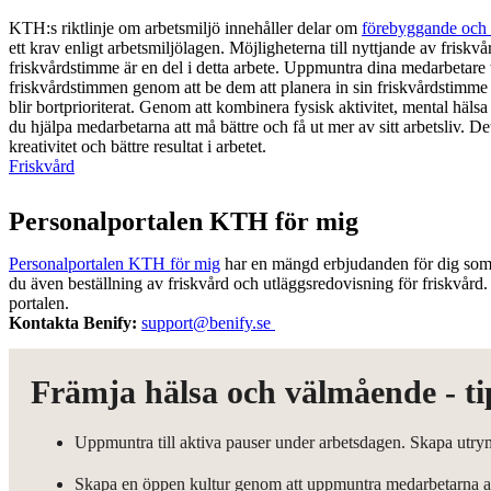
KTH:s riktlinje om arbetsmiljö innehåller delar om
förebyggande och a
ett krav enligt arbetsmiljölagen. Möjligheterna till nyttjande av friskv
friskvårdstimme är en del i detta arbete. Uppmuntra dina medarbetare t
friskvårdstimmen genom att be dem att planera in sin friskvårdstimme i 
blir bortprioriterat. Genom att kombinera fysisk aktivitet, mental häls
du hjälpa medarbetarna att må bättre och få ut mer av sitt arbetsliv. Det
kreativitet och bättre resultat i arbetet.
Friskvård
Personalportalen KTH för mig
Personalportalen KTH för mig
har en mängd erbjudanden för dig som ä
du även beställning av friskvård och utläggsredovisning för friskvård.
portalen.
Kontakta Benify:
support@benify.se
Främja hälsa och välmående - tip
Uppmuntra till aktiva pauser under arbetsdagen. Skapa utry
Skapa en öppen kultur genom att uppmuntra medarbetarna att 