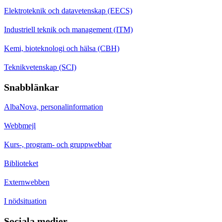
Elektroteknik och datavetenskap (EECS)
Industriell teknik och management (ITM)
Kemi, bioteknologi och hälsa (CBH)
Teknikvetenskap (SCI)
Snabblänkar
AlbaNova, personalinformation
Webbmejl
Kurs-, program- och gruppwebbar
Biblioteket
Externwebben
I nödsituation
Sociala medier