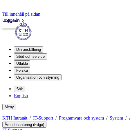
Till innehåll på sidan
Logga in
Intranät
Din anställning
Stöd och service
Utbilda
Forska
Organisation och styrning
Sök
English
Meny
KTH Intranät
IT-Support
Programvara och system
System
Ärendehantering (Edge)