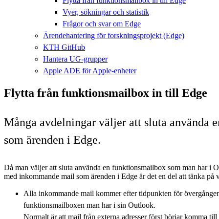
Flytta från funktionsmailbox in till Edge
Vyer, sökningar och statistik
Frågor och svar om Edge
Ärendehantering för forskningsprojekt (Edge)
KTH GitHub
Hantera UG-grupper
Apple ADE för Apple-enheter
Flytta från funktionsmailbox in till Edge
Många avdelningar väljer att sluta använda e
som ärenden i Edge.
Då man väljer att sluta använda en funktionsmailbox som man har i Ou
med inkommande mail som ärenden i Edge är det en del att tänka på 
Alla inkommande mail kommer efter tidpunkten för övergången att 
funktionsmailboxen man har i sin Outlook.
Normalt är att mail från externa adresser först börjar komma ti