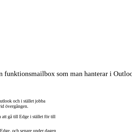
n funktionsmailbox som man hanterar i Outloo
tlook och i stället jobba
vid övergången.
gå till Edge i stället för till
ll Edge, och senare under dagen