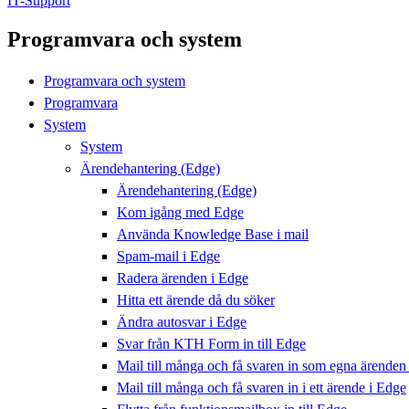
IT-Support
Programvara och system
Programvara och system
Programvara
System
System
Ärendehantering (Edge)
Ärendehantering (Edge)
Kom igång med Edge
Använda Knowledge Base i mail
Spam-mail i Edge
Radera ärenden i Edge
Hitta ett ärende då du söker
Ändra autosvar i Edge
Svar från KTH Form in till Edge
Mail till många och få svaren in som egna ärenden
Mail till många och få svaren in i ett ärende i Edge