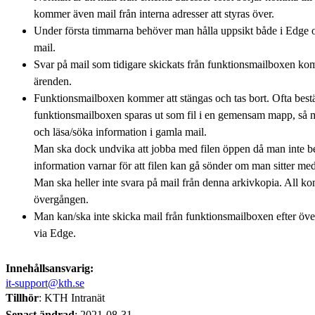
kommer även mail från interna adresser att styras över.
Under första timmarna behöver man hålla uppsikt både i Edge o
mail.
Svar på mail som tidigare skickats från funktionsmailboxen k
ärenden.
Funktionsmailboxen kommer att stängas och tas bort. Ofta bestäl
funktionsmailboxen sparas ut som fil i en gemensam mapp, så
och läsa/söka information i gamla mail.
Man ska dock undvika att jobba med filen öppen då man inte be
information varnar för att filen kan gå sönder om man sitter med
Man ska heller inte svara på mail från denna arkivkopia. All ko
övergången.
Man kan/ska inte skicka mail från funktionsmailboxen efter öve
via Edge.
Innehållsansvarig:
it-support@kth.se
Tillhör
: KTH Intranät
Senast ändrad
:
2021-08-31