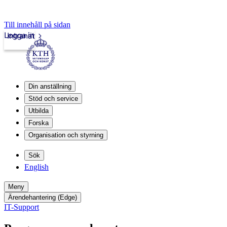
Till innehåll på sidan
Logga in
Intranät
Din anställning
Stöd och service
Utbilda
Forska
Organisation och styrning
Sök
English
Meny
Ärendehantering (Edge)
IT-Support