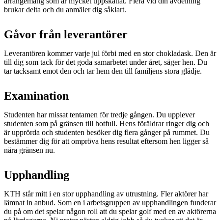
arrangemang som är mycket uppskattat. Flera vid din avdelning
brukar delta och du anmäler dig såklart.
Gåvor från leverantörer
Leverantören kommer varje jul förbi med en stor chokladask. Den är
till dig som tack för det goda samarbetet under året, säger hen. Du
tar tacksamt emot den och tar hem den till familjens stora glädje.
Examination
Studenten har missat tentamen för tredje gången. Du upplever
studenten som på gränsen till hotfull. Hens föräldrar ringer dig och
är upprörda och studenten besöker dig flera gånger på rummet. Du
bestämmer dig för att ompröva hens resultat eftersom hen ligger så
nära gränsen nu.
Upphandling
KTH står mitt i en stor upphandling av utrustning. Fler aktörer har
lämnat in anbud. Som en i arbetsgruppen av upphandlingen funderar
du på om det spelar någon roll att du spelar golf med en av aktörerna