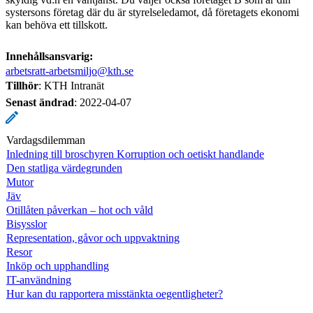
systersons företag där du är styrelseledamot, då företagets ekonomi
kan behöva ett tillskott.
Innehållsansvarig:
arbetsratt-arbetsmiljo@kth.se
Tillhör
: KTH Intranät
Senast ändrad
:
2022-04-07
Vardagsdilemman
Inledning till broschyren Korruption och oetiskt handlande
Den statliga värdegrunden
Mutor
Jäv
Otillåten påverkan – hot och våld
Bisysslor
Representation, gåvor och uppvaktning
Resor
Inköp och upphandling
IT-användning
Hur kan du rapportera misstänkta oegentligheter?