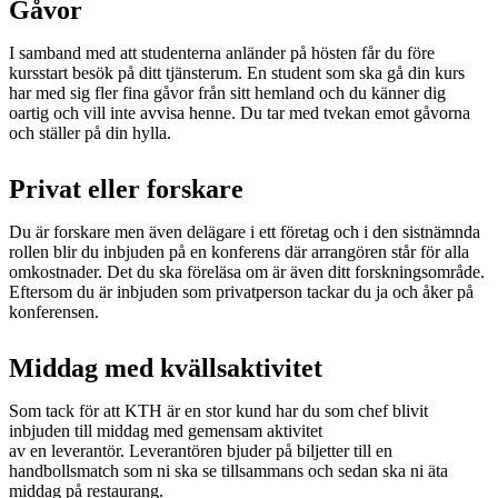
Gåvor
I samband med att studenterna anländer på hösten får du före
kursstart besök på ditt tjänsterum. En student som ska gå din kurs
har med sig fler fina gåvor från sitt hemland och du känner dig
oartig och vill inte avvisa henne. Du tar med tvekan emot gåvorna
och ställer på din hylla.
Privat eller forskare
Du är forskare men även delägare i ett företag och i den sistnämnda
rollen blir du inbjuden på en konferens där arrangören står för alla
omkostnader. Det du ska föreläsa om är även ditt forskningsområde.
Eftersom du är inbjuden som privatperson tackar du ja och åker på
konferensen.
Middag med kvällsaktivitet
Som tack för att KTH är en stor kund har du som chef blivit
inbjuden till middag med gemensam aktivitet
av en leverantör. Leverantören bjuder på biljetter till en
handbollsmatch som ni ska se tillsammans och sedan ska ni äta
middag på restaurang.