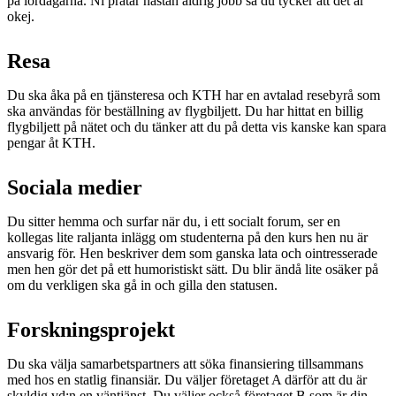
på lördagarna. Ni pratar nästan aldrig jobb så du tycker att det är
okej.
Resa
Du ska åka på en tjänsteresa och KTH har en avtalad resebyrå som
ska användas för beställning av flygbiljett. Du har hittat en billig
flygbiljett på nätet och du tänker att du på detta vis kanske kan spara
pengar åt KTH.
Sociala medier
Du sitter hemma och surfar när du, i ett socialt forum, ser en
kollegas lite raljanta inlägg om studenterna på den kurs hen nu är
ansvarig för. Hen beskriver dem som ganska lata och ointresserade
men hen gör det på ett humoristiskt sätt. Du blir ändå lite osäker på
om du verkligen ska gå in och gilla den statusen.
Forskningsprojekt
Du ska välja samarbetspartners att söka finansiering tillsammans
med hos en statlig finansiär. Du väljer företaget A därför att du är
skyldig vd:n en väntjänst. Du väljer också företaget B som är din