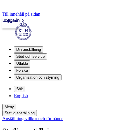
Till innehåll på sidan
Logga in
Intranät
Din anställning
Stöd och service
Utbilda
Forska
Organisation och styrning
Sök
English
Meny
Statlig anställning
Anställningsvillkor och förmåner