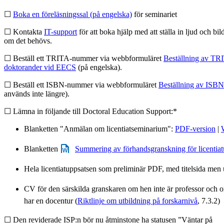
☐
Boka en föreläsningssal (på engelska)
för seminariet
☐ Kontakta
IT-support
för att boka hjälp med att ställa in ljud och bild
om det behövs.
☐ Beställ ett TRITA-nummer via webbformuläret
Beställning av TR
doktorander vid EECS
(på engelska).
☐ Beställ ett ISBN-nummer via webbformuläret
Beställning av ISBN
används inte längre).
☐ Lämna in följande till Doctoral Education Support:*
Blanketten "Anmälan om licentiatseminarium":
PDF-version
|
Blanketten
Summering av förhandsgranskning för licentia
Hela licentiatuppsatsen som preliminär PDF, med titelsida men
CV för den särskilda granskaren om hen inte är professor och om
har en docentur (
Riktlinje om utbildning på forskarnivå
, 7.3.2)
☐ Den reviderade ISP:n bör nu åtminstone ha statusen ”Väntar på