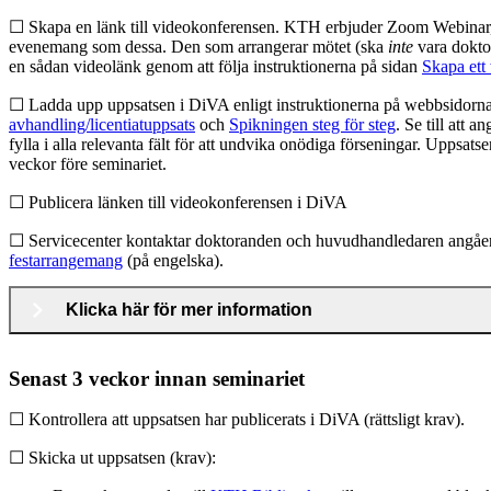
☐ Skapa en länk till videokonferensen. KTH erbjuder Zoom Webinar, 
evenemang som dessa. Den som arrangerar mötet (ska
inte
vara dokt
en sådan videolänk genom att följa instruktionerna på sidan
Skapa ett
☐ Ladda upp uppsatsen i DiVA enligt instruktionerna på webbsidorn
avhandling/licentiatuppsats
och
Spikningen steg för steg
. Se till att 
fylla i alla relevanta fält för att undvika onödiga förseningar. Uppsats
veckor före seminariet.
☐ Publicera länken till videokonferensen i DiVA
☐ Servicecenter kontaktar doktoranden och huvudhandledaren angå
festarrangemang
(på engelska).
Klicka här för mer information
Senast 3 veckor innan seminariet
☐ Kontrollera att uppsatsen har publicerats i DiVA (rättsligt krav).
☐ Skicka ut uppsatsen (krav):