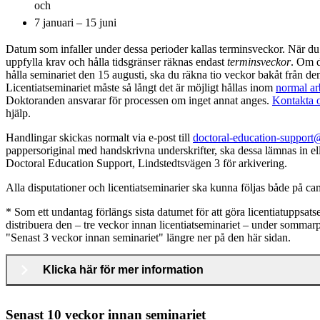
och
7 januari – 15 juni
Datum som infaller under dessa perioder kallas terminsveckor. När du 
uppfylla krav och hålla tidsgränser räknas endast
terminsveckor
. Om d
hålla seminariet den 15 augusti, ska du räkna tio veckor bakåt från de
Licentiatseminariet måste så långt det är möjligt hållas inom
normal ar
Doktoranden ansvarar för processen om inget annat anges.
Kontakta 
hjälp.
Handlingar skickas normalt via e-post till
doctoral-education-support
pappersoriginal med handskrivna underskrifter, ska dessa lämnas in elle
Doctoral Education Support, Lindstedtsvägen 3 för arkivering.
Alla disputationer och licentiatseminarier ska kunna följas både på ca
* Som ett undantag förlängs sista datumet för att göra licentiatuppsatse
distribuera den – tre veckor innan licentiatseminariet – under somma
"Senast 3 veckor innan seminariet" längre ner på den här sidan.
Klicka här för mer information
Senast 10 veckor innan seminariet