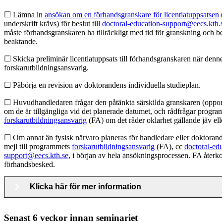
☐ Lämna in
ansökan om en förhandsgranskare för licentiatuppsatsen
underskrift krävs) för beslut till
doctoral-education-support@eecs.kth.
måste förhandsgranskaren ha tillräckligt med tid för granskning och b
beaktande.
☐ Skicka preliminär licentiatuppsats till förhandsgranskaren när denn
forskarutbildningsansvarig.
☐ Påbörja en revision av doktorandens individuella studieplan.
☐ Huvudhandledaren frågar den påtänkta särskilda granskaren (oppo
om de är tillgängliga vid det planerade datumet, och rådfrågar progr
forskarutbildningsansvarig
(FA) om det råder oklarhet gällande jäv ell
☐ Om annat än fysisk närvaro planeras för handledare eller doktorand,
mejl till programmets
forskarutbildningsansvarig
(FA), cc
doctoral-ed
support@eecs.kth.se
, i början av hela ansökningsprocessen. FA återk
förhandsbesked.
Klicka här för mer information
Senast 6 veckor innan seminariet