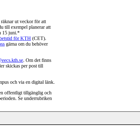
räknar ut veckor för att
u till exempel planerar att
n 15 juni.*
betstid för KTH
(CET).
oss
gärna om du behöver
@eecs.kth.se
. Om det finns
r skickas per post till
mpus och via en digital länk.
n offentligt tillgänglig och
rperioden. Se underrubriken