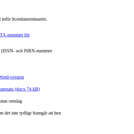
 inför licentiatseminariet,
ITA-nummer för
(ISSN- och ISRN-nummer
Word-version
tuppsats (docx 74 kB)
 utan omslag
 det inte tydligt framgår att hen