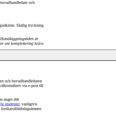
, huvudhandledare och
odkänts. Slutlig tryckning
 Handläggningstiden är
ler om komplettering krävs.
anden och huvudhandledaren
välkomstbrev via e-post till
u anger ditt
ör studenter
, vanligtvis
 forskarutbildningsämnen