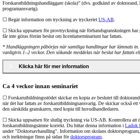
Forskarutbildningshandläggare (skola)” (dvs. godkänd av doktorand
programansvarig).
☐ Begär information om tryckning av tryckeriet
US-AB
.
☐ Skicka uppsatsen för provtryckning när förhandsgranskningen har g
får inte göras förrän beslut om licentiatseminarium har fattats.
* Handläggningen påbörjas när samtliga handlingar har lämnats in.
vanligtvis 1–2 veckor. Den sökande meddelas när beslut har fattats el
Klicka här för mer information
Ca 4 veckor innan seminariet
☐ Forskarutbildningsstödet skickar en kopia av beslutet till doktor
när det har fattats av forskarutbildningsansvarig. De skickar också ett 
den särskilda granskaren, med kopia till huvudhandledaren.
☐ Skicka uppsatsen för slutlig tryckning via US-AB. Kontrollera att d
forskarutbildningsämne korrekt. Du hittar denna information i
Ladok f
under "Doktorsavhandling". Information om skolans doktorsprogram,
och inriktningar finns på sidan för
doktorsprogram
.