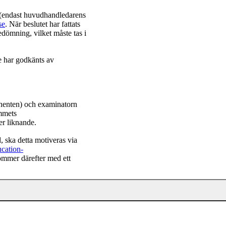
(endast huvudhandledarens
se
. När beslutet har fattats
edömning, vilket måste tas i
e har godkänts av
nenten) och examinatorn
ammets
er liknande.
 ska detta motiveras via
ucation-
ommer därefter med ett