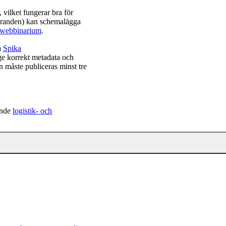
vilket fungerar bra för
oranden) kan schemalägga
 webbinarium
.
a
Spika
ange korrekt metadata och
en måste publiceras minst tre
ende
logistik- och