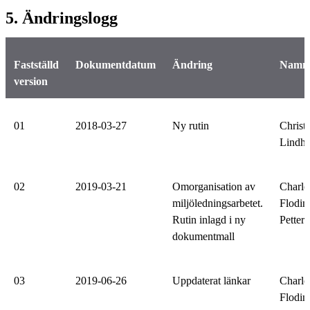
5. Ändringslogg
Fastställd
Dokumentdatum
Ändring
Namn
version
01
2018-03-27
Ny rutin
Christe
Lindh
02
2019-03-21
Omorganisation av
Charlo
miljöledningsarbetet.
Flodin
Rutin inlagd i ny
Petter
dokumentmall
03
2019-06-26
Uppdaterat länkar
Charlo
Flodin