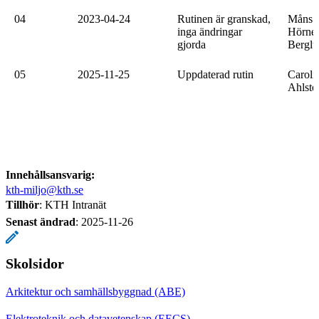
04
2023-04-24
Rutinen är granskad,
Måns
inga ändringar
Hörnel
gjorda
Bergl
05
2025-11-25
Uppdaterad rutin
Caroli
Ahlste
Innehållsansvarig:
kth-miljo@kth.se
Tillhör
: KTH Intranät
Senast ändrad
:
2025-11-26
Skolsidor
Arkitektur och samhällsbyggnad (ABE)
Elektroteknik och datavetenskap (EECS)