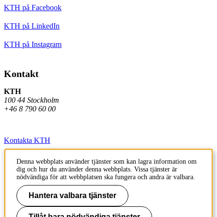
KTH på Facebook
KTH på LinkedIn
KTH på Instagram
Kontakt
KTH
100 44 Stockholm
+46 8 790 60 00
Kontakta KTH
Jobba på KTH
Denna webbplats använder tjänster som kan lagra information om
dig och hur du använder denna webbplats. Vissa tjänster är
Press och media
nödvändiga för att webbplatsen ska fungera och andra är valbara.
Faktura och betalning KTH
Hantera valbara tjänster
Om KTH:s webbplatser
Tillåt bara nödvändiga tjänster