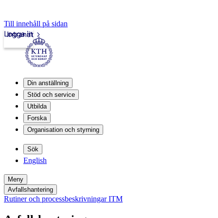
Till innehåll på sidan
Logga in
Intranät
Din anställning
Stöd och service
Utbilda
Forska
Organisation och styrning
Sök
English
Meny
Avfallshantering
Rutiner och processbeskrivningar ITM