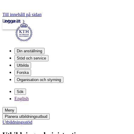
Till innehåll på sidan
Logga in
Intranät
Din anställning
Stöd och service
Utbilda
Forska
Organisation och styrning
Sök
English
Meny
Planera utbildningsutbud
Utbildningsstöd