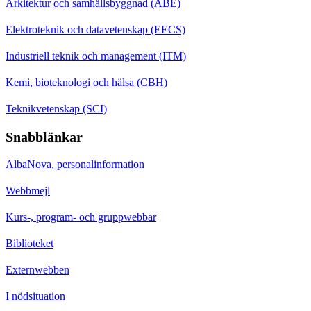
Arkitektur och samhällsbyggnad (ABE)
Elektroteknik och datavetenskap (EECS)
Industriell teknik och management (ITM)
Kemi, bioteknologi och hälsa (CBH)
Teknikvetenskap (SCI)
Snabblänkar
AlbaNova, personalinformation
Webbmejl
Kurs-, program- och gruppwebbar
Biblioteket
Externwebben
I nödsituation