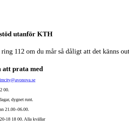
 stöd utanför KTH
ring 112 om du mår så dåligt att det känns outh
 att prata med
lmcity@avonova.se
92 00.
 dagar, dygnet runt.
kan 21.00–06.00.
20-18 18 00. Alla kvällar