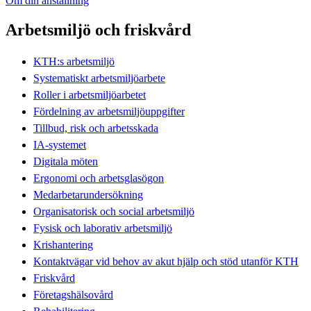
Om din anställning
Arbetsmiljö och friskvård
KTH:s arbetsmiljö
Systematiskt arbetsmiljöarbete
Roller i arbetsmiljöarbetet
Fördelning av arbetsmiljöuppgifter
Tillbud, risk och arbetsskada
IA-systemet
Digitala möten
Ergonomi och arbetsglasögon
Medarbetarundersökning
Organisatorisk och social arbetsmiljö
Fysisk och laborativ arbetsmiljö
Krishantering
Kontaktvägar vid behov av akut hjälp och stöd utanför KTH
Friskvård
Företagshälsovård