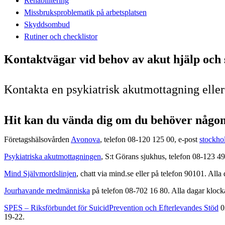
Rehabilitering
Missbruksproblematik på arbetsplatsen
Skyddsombud
Rutiner och checklistor
Kontaktvägar vid behov av akut hjälp och
Kontakta en psykiatrisk akutmottagning eller 
Hit kan du vända dig om du behöver någon
Företagshälsovården
Avonova
, telefon 08-120 125 00, e-post
stockho
Psykiatriska akutmottagningen
, S:t Görans sjukhus, telefon 08-123 4
Mind Självmordslinjen
, chatt via mind.se eller på telefon 90101. Alla
Jourhavande medmänniska
på telefon 08-702 16 80. Alla dagar kloc
SPES – Riksförbundet för SuicidPrevention och Efterlevandes Stöd
0
19-22.