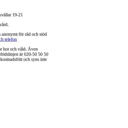
kvällar 19-21
vård.
a anonymt för råd och stöd
ch telefon
för hot och våld. Även
ofridslinjen är 020-50 50 50
kostnadsfritt och syns inte