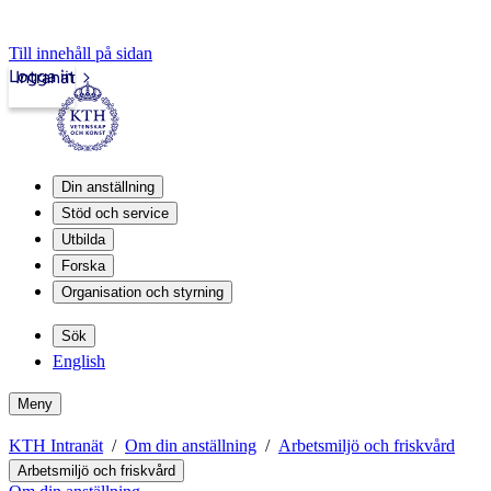
Till innehåll på sidan
Logga in
Intranät
Din anställning
Stöd och service
Utbilda
Forska
Organisation och styrning
Sök
English
Meny
KTH Intranät
Om din anställning
Arbetsmiljö och friskvård
Arbetsmiljö och friskvård