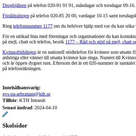
Droghjälpen
på telefon 020-91 91 91, måndagar och torsdagar 09-16.
Föräldralinjen
på telefon 020-85 20 00, vardagar 10-15 samt torsdags
Ring
telefonnummer 1177
om du behöver hjälp med var du kan söka 
För en utökad lista med föreningar och organisationer du kan kontakt
på mejl, chatt och telefon, besök
1177 – Råd och stöd på mejl, chatt o
Kvinnofridslinjen
är en nationell stödtelefon för kvinnor som utsatts 
anhöriga eller vänner till utsatta kvinnor kan ringa. Numret till Kvinn
och är öppen dygnet runt. Eftersom det är ett 020-nummer är samtalet 
på telefonräkningen.
Innehållsansvarig:
gvs-pa-arbrattam@kth.se
Tillhör
: KTH Intranät
Senast ändrad
:
2024-04-10
Skolsidor