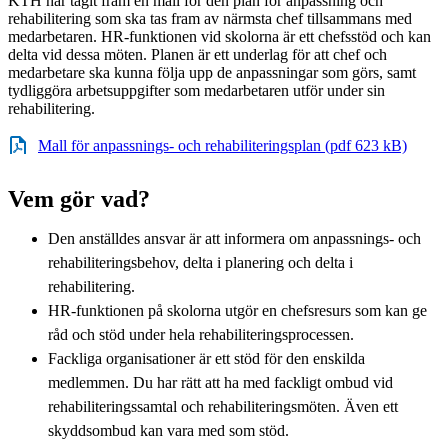
KTH har tagit fram en mall för den plan för anpassning och
rehabilitering som ska tas fram av närmsta chef tillsammans med
medarbetaren. HR-funktionen vid skolorna är ett chefsstöd och kan
delta vid dessa möten. Planen är ett underlag för att chef och
medarbetare ska kunna följa upp de anpassningar som görs, samt
tydliggöra arbetsuppgifter som medarbetaren utför under sin
rehabilitering.
Mall för anpassnings- och rehabiliteringsplan (pdf 623 kB)
Vem gör vad?
Den anställdes ansvar är att informera om anpassnings- och
rehabiliteringsbehov, delta i planering och delta i
rehabilitering.
HR-funktionen på skolorna utgör en chefsresurs som kan ge
råd och stöd under hela rehabiliteringsprocessen.
Fackliga organisationer är ett stöd för den enskilda
medlemmen. Du har rätt att ha med fackligt ombud vid
rehabiliteringssamtal och rehabiliteringsmöten. Även ett
skyddsombud kan vara med som stöd.