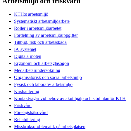
Arbetsmiljö och friskvård
KTH:s arbetsmiljö
Systematiskt arbetsmiljöarbete
Roller i arbetsmiljöarbetet
Fördelning av arbetsmiljöuppgifter
Tillbud, risk och arbetsskada
IA-systemet
Digitala möten
Ergonomi och arbetsglasögon
Medarbetarundersökning
Organisatorisk och social arbetsmiljö
Fysisk och laborativ arbetsmiljö
Krishantering
Kontaktvägar vid behov av akut hjälp och stöd utanför KTH
Friskvård
Företagshälsovård
Rehabilitering
Missbruksproblematik på arbetsplatsen