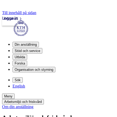
Till innehåll på sidan
Logga in
Intranät
Din anställning
Stöd och service
Utbilda
Forska
Organisation och styrning
Sök
English
Meny
Arbetsmiljö och friskvård
Om din anställning