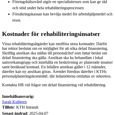
Företagshälsovård utgör en specialistresurs som kan ge råd
och stöd under hela rehabiliteringsprocessen
Försäkringskassan kan bevilja medel för arbetshjälpmedel och
resor.
Kostnader för rehabiliteringsinsatser
Vissa rehabiliteringsåtgärder kan medföra stora kostnader. Därför
har rektor beslutat om en möjlighet för att söka delad finansiering.
Skriftlig ansökan ska ställas till personalchef som fattar beslut om
delad finansiering ska gälla. Ansökan ska ha behandlats i lokal
samverkansgrupp och innehålla en beskrivning av planerade insatser
samt beräknad kostnad. En bifallen ansökan gäller i 12 månader,
därefter kan ny ansökan göras. Ärendet föredras därefter i KTHs
personalplaneringskommitté, där ledamöterna omfattas av sekretess.
Kontakta HR vid frågor om delad finansiering vid rehabilitering.
Innehållsansvarig:
Sarah Kullgren
Tillhör
: KTH Intranät
Senast ändrad
:
2025-04-07