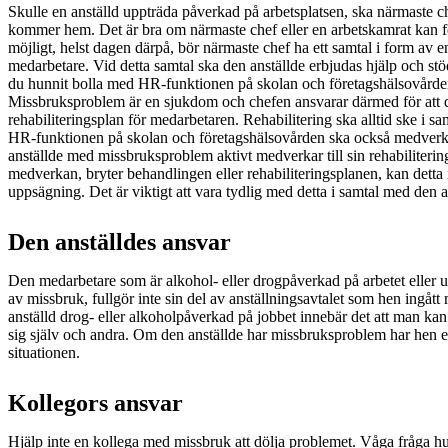
Skulle en anställd uppträda påverkad på arbetsplatsen, ska närmaste che
kommer hem. Det är bra om närmaste chef eller en arbetskamrat kan f
möjligt, helst dagen därpå, bör närmaste chef ha ett samtal i form av e
medarbetare. Vid detta samtal ska den anställde erbjudas hjälp och st
du hunnit bolla med HR-funktionen på skolan och företagshälsovården
Missbruksproblem är en sjukdom och chefen ansvarar därmed för att d
rehabiliteringsplan för medarbetaren. Rehabilitering ska alltid ske i s
HR-funktionen på skolan och företagshälsovården ska också medverka.
anställde med missbruksproblem aktivt medverkar till sin rehabilitering
medverkan, bryter behandlingen eller rehabiliteringsplanen, kan detta 
uppsägning. Det är viktigt att vara tydlig med detta i samtal med den 
Den anställdes ansvar
Den medarbetare som är alkohol- eller drogpåverkad på arbetet eller ut
av missbruk, fullgör inte sin del av anställningsavtalet som hen ing
anställd drog- eller alkoholpåverkad på jobbet innebär det att man kan
sig själv och andra. Om den anställde har missbruksproblem har hen et
situationen.
Kollegors ansvar
Hjälp inte en kollega med missbruk att dölja problemet. Våga fråga h