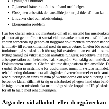
Lynnighet i humöret.
Oplanerad frånvaro, ofta i samband med helger.
Förskjuten arbetstid; den anställde jobbar på tider då man kan 
Undviker chef och arbetsledning.
Ekonomiska problem.
Hur bör chefen agera vid misstanke om att en anställd har missbrukspr
planerar att genomföra ett samtal vid misstanke om att en anställd ha
chefen förbereda sig genom att noggrant dokumentera arbetsprestatio
ta initiativ till ett enskilt samtal med sin medarbetare. Chefen bör oc
funktionen på sin skola och företagshälsovården innan ett sådant samta
tydligt framgå på vilket sätt den anställde fungerar, respektive inte fung
arbetsprestation och beteende. Tala klarspråk. Var saklig och undvik 
Dokumentera samtalet. Chefen ska inte diagnostisera den anställde. De
samtal. Boka in nästa möte för uppföljning, innan ni avslutar samtalet
rehabilitering dokumentera alla åtgärder, överenskommelser och samtal
rehabiliteringsplan finns att hitta på webbsidorna om rehabilitering. En
beroende klarar sällan att ta sig ur missbruket på egen hand utan beh
är fråga om ett missbruk ska man i tidigt skede koppla in HR på skol
för att få hjälp med rehabiliteringen.
Åtgärder vid alkohol- eller drogpåverkan