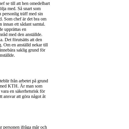
f se till att hen omedelbart
ölja med. Så snart som
n personlig träff med sin
öd. Som chef är det bra om
 innan ett sådant samtal.
e upprättas en
amråd med den anställde.
 Det förutsätts att den
. Om en anställd nekar till
innebära saklig grund för
anställde.
eblir från arbetet på grund
ått med KTH. Är man som
 vara en säkerhetsrisk för
t ansvar att göra något åt
ur personen ifråga mår och