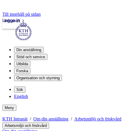
Till innehåll på sidan
Logga in
Intranät
Din anställning
Stöd och service
Utbilda
Forska
Organisation och styrning
Sök
English
Meny
KTH Intranät
Om din anställning
Arbetsmiljö och friskvård
Arbetsmiljö och friskvård