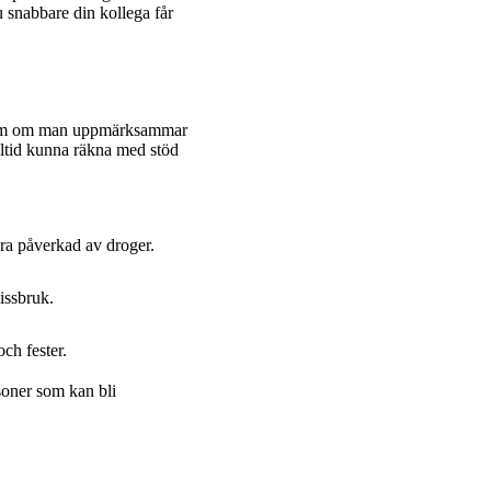
u snabbare din kollega får
oblem om man uppmärksammar
lltid kunna räkna med stöd
ara påverkad av droger.
missbruk.
 och fester.
oner som kan bli