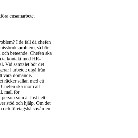
utföra ensamarbete.
oblem? I de fall då chefen
r missbruksproblem, så bör
n och beteende. Chefen ska
kså ta kontakt med HR-
l. Vid samtalet bör det
erar i arbetet; utgå från
att vara dömande.
t räcker sällan med ett
. Chefen ska inom all
, mall för
 person som är fast i ett
över stöd och hjälp. Om det
an och företagshälsovården