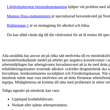
Liljeholmsbergets beroendemottagning
hjälper vid problem med alk
Magnus Huss-mottagningen
är specialiserad beroendevård på Nor
Riddargatan 1
är en mottagning för alkohol och hälsa.
Du kan alltid vända dig till din vårdcentral för att få remiss till sp
Alla anställda har ansvar att på olika sätt medverka till en missbruksf
beroendeframkallande medel på arbetet ger negativa konsekvenser i ar
arbetsmiljölagen har arbetsgivaren huvudansvaret att ta itu med detta p
rehabiliteringsinsatser avseende alkohol- och/eller drogmissbruk ska
huvudman, hemkommunens socialtjänst och Försäkringskassan. När en 
missbruk måste man vara medveten om att detta försämrar arbetsförmå
ingripa. Möjligheterna att komma till rätta med problemen är större om å
Tidiga signaler på missbruk kan vara:
Upprepad korttidsfrånvaro.
Nedsatt eller ojämn arbetsprestation.