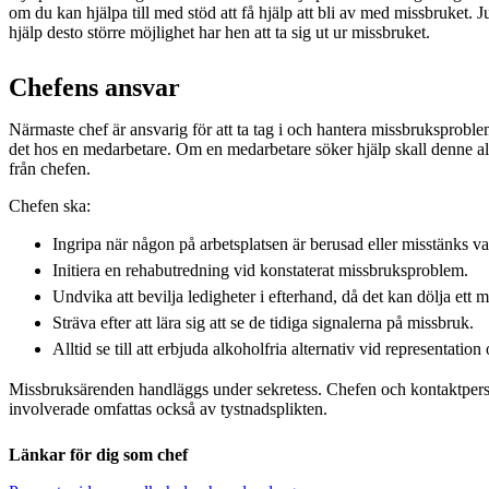
om du kan hjälpa till med stöd att få hjälp att bli av med missbruket. J
hjälp desto större möjlighet har hen att ta sig ut ur missbruket.
Chefens ansvar
Närmaste chef är ansvarig för att ta tag i och hantera missbrukspr
det hos en medarbetare. Om en medarbetare söker hjälp skall denne a
från chefen.
Chefen ska:
Ingripa när någon på arbetsplatsen är berusad eller misstänks v
Initiera en rehabutredning vid konstaterat missbruksproblem.
Undvika att bevilja ledigheter i efterhand, då det kan dölja ett 
Sträva efter att lära sig att se de tidiga signalerna på missbruk.
Alltid se till att erbjuda alkoholfria alternativ vid representation
Missbruksärenden handläggs under sekretess. Chefen och kontaktpers
involverade omfattas också av tystnadsplikten.
Länkar för dig som chef