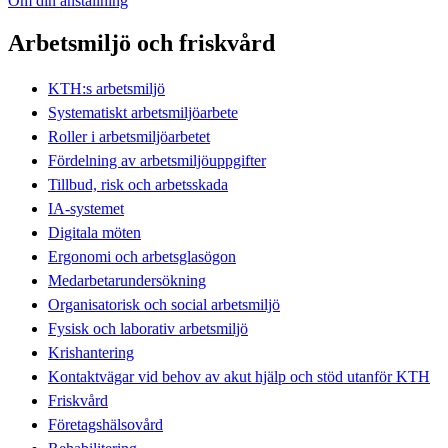
Om din anställning
Arbetsmiljö och friskvård
KTH:s arbetsmiljö
Systematiskt arbetsmiljöarbete
Roller i arbetsmiljöarbetet
Fördelning av arbetsmiljöuppgifter
Tillbud, risk och arbetsskada
IA-systemet
Digitala möten
Ergonomi och arbetsglasögon
Medarbetarundersökning
Organisatorisk och social arbetsmiljö
Fysisk och laborativ arbetsmiljö
Krishantering
Kontaktvägar vid behov av akut hjälp och stöd utanför KTH
Friskvård
Företagshälsovård