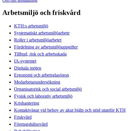
Om din anställning
Arbetsmiljö och friskvård
KTH:s arbetsmiljö
Systematiskt arbetsmiljöarbete
Roller i arbetsmiljöarbetet
Fördelning av arbetsmiljöuppgifter
Tillbud, risk och arbetsskada
IA-systemet
Digitala möten
Ergonomi och arbetsglasögon
Medarbetarundersökning
Organisatorisk och social arbetsmiljö
Fysisk och laborativ arbetsmiljö
Krishantering
Kontaktvägar vid behov av akut hjälp och stöd utanför KTH
Friskvård
Företagshälsovård