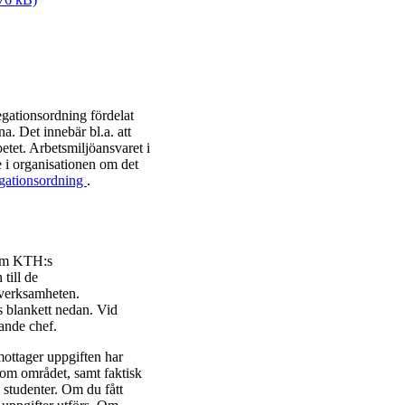
gationsordning fördelat
a. Det innebär bl.a. att
etet. Arbetsmiljöansvaret i
e i organisationen om det
egationsordning
.
enom KTH:s
till de
 verksamheten.
s blankett nedan. Vid
ande chef.
mottager uppgiften har
nom området, samt faktisk
 studenter. Om du fått