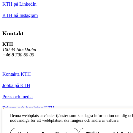
KTH på LinkedIn
KTH på Instagram
Kontakt
KTH
100 44 Stockholm
+46 8 790 60 00
Kontakta KTH
Jobba på KTH
Press och media
Faktura och betalning KTH
Denna webbplats använder tjänster som kan lagra information om dig och
Om KTH:s webbplatser
nödvändiga för att webbplatsen ska fungera och andra är valbara.
Tillgänglighetsredogörelse