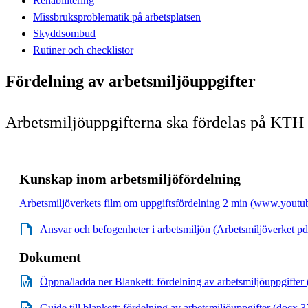
Rehabilitering
Missbruksproblematik på arbetsplatsen
Skyddsombud
Rutiner och checklistor
Fördelning av arbetsmiljöuppgifter
Arbetsmiljöuppgifterna ska fördelas på KTH så
Kunskap inom arbetsmiljöfördelning
Arbetsmiljöverkets film om uppgiftsfördelning 2 min (www.youtu
Ansvar och befogenheter i arbetsmiljön (Arbetsmiljöverket pd
Dokument
Öppna/ladda ner Blankett: fördelning av arbetsmiljöuppgifter
Guide till blankett: fördelning av arbetsmiljöuppgifter (docx 