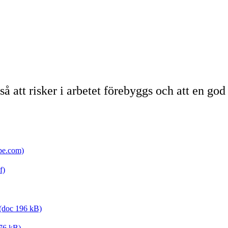
 att risker i arbetet förebyggs och att en god
be.com)
f)
 (doc 196 kB)
376 kB)