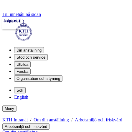
Till innehåll på sidan
Logga in
Intranät
Din anställning
Stöd och service
Utbilda
Forska
Organisation och styrning
Sök
English
Meny
KTH Intranät
Om din anställning
Arbetsmiljö och friskvård
Arbetsmiljö och friskvård