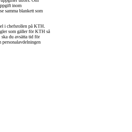
a uppgifter utförs. Om
uppgift inom
f (se samma blankett som
el i chefsrollen på KTH.
egler som gäller för KTH så
ska du avsätta tid för
om personalavdelningen