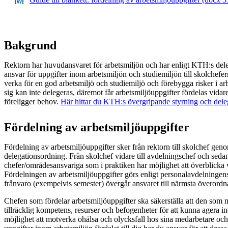
Bakgrund
Rektorn har huvudansvaret för arbetsmiljön och har enligt KTH:s dele
ansvar för uppgifter inom arbetsmiljön och studiemiljön till skolchefern
verka för en god arbetsmiljö och studiemiljö och förebygga risker i arb
sig kan inte delegeras, däremot får arbetsmiljöuppgifter fördelas vidar
föreligger behov.
Här hittar du KTH:s övergripande styrning och del
Fördelning av arbetsmiljöuppgifter
Fördelning av arbetsmiljöuppgifter sker från rektorn till skolchef g
delegationsordning. Från skolchef vidare till avdelningschef och sedan 
chefer/områdesansvariga som i praktiken har möjlighet att överblicka
Fördelningen av arbetsmiljöuppgifter görs enligt personalavdelningen
frånvaro (exempelvis semester) övergår ansvaret till närmsta överordn
Chefen som fördelar arbetsmiljöuppgifter ska säkerställa att den som 
tillräcklig kompetens, resurser och befogenheter för att kunna agera i
möjlighet att motverka ohälsa och olycksfall hos sina medarbetare och