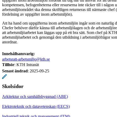
uppgifter inom arbetsmiljön fördelat till dig har du ansvar för att dess
kompetensen, befogenheterna eller resurserna inte räcker till i någon 
arbetsmiljöområdet ska denna skriftligen returneras till närmaste che
fördelning av uppgifter inom arbetsmiljön).
Att ha hand om uppgifterna inom arbetsmiljön ingår som en naturlig d
Chefer behöver därför känna till arbetsmiljölagen och de arbetsmiljör
att arbetsmiljöarbetet kan läggas upp på ett bra sätt. Som chef på KTH 
arbetsmiljöarbetet och genomgå den utbildning i arbetsmiljöfrågor s
anordnar.
Innehållsansvarig:
arbetsratt-arbetsmiljo@kth.se
Tillhör
: KTH Intranät
Senast ändrad
:
2025-09-25
Skolsidor
Arkitektur och samhällsbyggnad (ABE)
Elektroteknik och datavetenskap (EECS)
Industriell teknik och management (ITM)