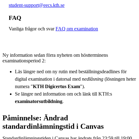
student-support@eecs.kth.se
FAQ
Vanliga frågor och svar
FAQ om examination
Ny information sedan förra nyheten om höstterminens
examinationsperiod 2:
Läs längre ned om ny rutin med beställningsdeadlines för
digital examination i datorsal med
nedlåsning
(lösningen heter
numera "
KTH Digicertus Exam
").
Se längre ned information om och länk till KTH:s
examinatorsutbildning
.
Påminnelse: Ändrad
standardinlämningstid i Canvas
Standardinlämningstiden i Canvas har ändrats från 23:59 till 19:00.