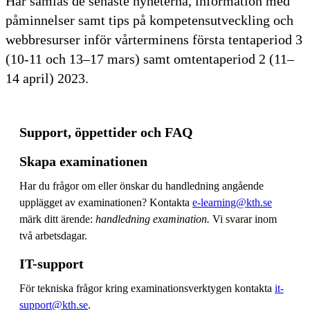
Här samlas de senaste nyheterna, information med
påminnelser samt tips på kompetensutveckling och
webbresurser inför vårterminens första tentaperiod 3
(10-11 och 13–17 mars) samt omtentaperiod 2 (11–
14 april) 2023.
Support, öppettider och FAQ
Skapa examinationen
Har du frågor om eller önskar du handledning angående
upplägget av examinationen? Kontakta
e-learning@kth.se
märk ditt ärende:
handledning examination.
Vi svarar inom
två arbetsdagar.
IT-support
För tekniska frågor kring examinationsverktygen kontakta
it-
support@kth.se
.