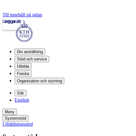
Till innehåll på sidan
Logga in
Intranät
Din anställning
Stöd och service
Utbilda
Forska
Organisation och styrning
Sök
English
Meny
Systemstöd
Utbildningsstöd