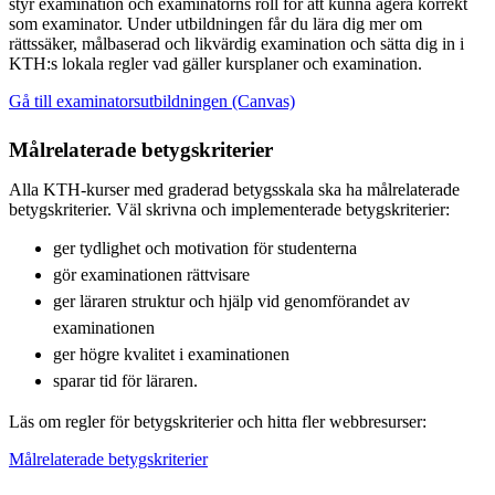
styr examination och examinatorns roll för att kunna agera korrekt
som examinator. Under utbildningen får du lära dig mer om
rättssäker, målbaserad och likvärdig examination och sätta dig in i
KTH:s lokala regler vad gäller kursplaner och examination.
Gå till examinatorsutbildningen (Canvas)
Målrelaterade betygskriterier
Alla KTH-kurser med graderad betygsskala ska ha målrelaterade
betygskriterier. Väl skrivna och implementerade betygskriterier:
ger tydlighet och motivation för studenterna
gör examinationen rättvisare
ger läraren struktur och hjälp vid genomförandet av
examinationen
ger högre kvalitet i examinationen
sparar tid för läraren.
Läs om regler för betygskriterier och hitta fler webbresurser:
Målrelaterade betygskriterier