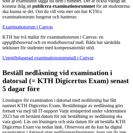
som är examinator lägga till dem i rummet. Det är också viktigt att
komma ihåg att
publicera examinationsrummet
för att studenterna
ska kunna se det. Om du vill veta mer om hur KTH:s
examinationsrum fungerar och hanteras:
Examinationsrum i Canvas
KTH har två mallar för examinationsrum i Canvas: en
uppgiftsbaserad
och en
modulbaserad
mall. Båda har särskilda
sektioner för studenter med kompensatoriskt stöd.
Uppgiftsbaserad examinationsrumsmall i Canvas
Beställ nedlåsning vid examination i
datorsal (= KTH Digicertus Exam) senast
5 dagar före
Lösningen för examination i datorsal med
nedlåsning
har fått
namnet KTH Digicertus Exam. Beställningar av nedlåsning görs
fortsatt via mejl till IT-support Varje tentaperiod under vårterminen
2023 har ett bestämt datum för när beställning av nedlåsning ska
vara gjord. Läs om lösningen och sista datum för att beställa KTH
Digicertus Exam via nedan länk. Observera att du kan ha digital
examination i datorsal utan nedlåsningslösningen; även om du inte