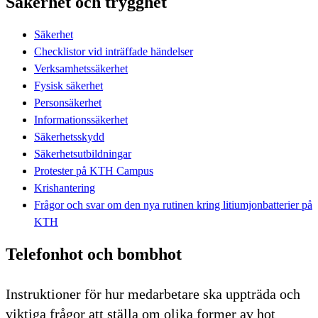
Säkerhet och trygghet
Säkerhet
Checklistor vid inträffade händelser
Verksamhetssäkerhet
Fysisk säkerhet
Personsäkerhet
Informationssäkerhet
Säkerhetsskydd
Säkerhetsutbildningar
Protester på KTH Campus
Krishantering
Frågor och svar om den nya rutinen kring litiumjonbatterier på
KTH
Telefonhot och bombhot
Instruktioner för hur medarbetare ska uppträda och
viktiga frågor att ställa om olika former av hot