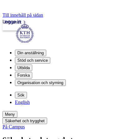
Till innehåll på sidan
Logga in
Intranät
Din anställning
Stöd och service
Utbilda
Forska
Organisation och styrning
Sök
English
Meny
Säkerhet och trygghet
På Campus