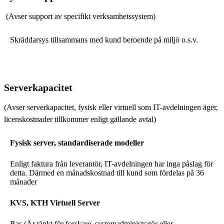
(Avser support av specifikt verksamhetssystem)
Skräddarsys tillsammans med kund beroende på miljö o.s.v.
Serverkapacitet
(Avser serverkapacitet, fysisk eller virtuell som IT-avdelningen äger,
licenskostnader tillkommer enligt gällande avtal)
Fysisk server, standardiserade modeller
Enligt faktura från leverantör, IT-avdelningen har inga påslag för
detta. Därmed en månadskostnad till kund som fördelas på 36
månader
KVS, KTH Virtuell Server
Bas (Är tänkt för forskare, systemadministratör eller