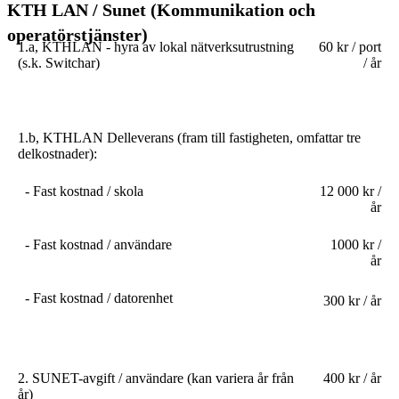
KTH LAN / Sunet (Kommunikation och
operatörstjänster)
1.a, KTHLAN - hyra av lokal nätverksutrustning
60 kr / port
(s.k. Switchar)
/ år
1.b, KTHLAN Delleverans (fram till fastigheten, omfattar tre
delkostnader):
- Fast kostnad / skola
12 000 kr /
år
- Fast kostnad / användare
1000 kr /
år
- Fast kostnad / datorenhet
300 kr / år
2. SUNET-avgift / användare (kan variera år från
400 kr / år
år)