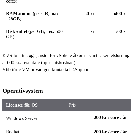
cores)
RAM-minne
(per GB, max
50 kr
6400 kr
128GB)
Disk enhet
(per GB, max 500
1 kr
500 kr
GB)
KVS full, tilläggstjänster för vSphere åtkomst samt säkerhetslösning
är 600 kr/användare (uppstartskostnad)
Vid större VM:ar vad god kontakta IT-Support.
Operativsystem
Licenser för OS
Pris
200 kr / core / år
Windows Server
Redhat
200 kr / core / år