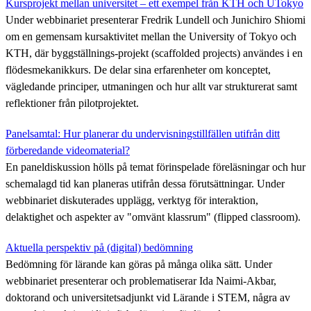
Kursprojekt mellan universitet – ett exempel från KTH och UTokyo
Under webbinariet presenterar Fredrik Lundell och Junichiro Shiomi
om en gemensam kursaktivitet mellan the University of Tokyo och
KTH, där byggställnings-projekt (scaffolded projects) användes i en
flödesmekanikkurs. De delar sina erfarenheter om konceptet,
vägledande principer, utmaningen och hur allt var strukturerat samt
reflektioner från pilotprojektet.
Panelsamtal: Hur planerar du undervisningstillfällen utifrån ditt
förberedande videomaterial?
En paneldiskussion hölls på temat förinspelade föreläsningar och hur
schemalagd tid kan planeras utifrån dessa förutsättningar. Under
webbinariet diskuterades upplägg, verktyg för interaktion,
delaktighet och aspekter av "omvänt klassrum" (flipped classroom).
Aktuella perspektiv på (digital) bedömning
Bedömning för lärande kan göras på många olika sätt. Under
webbinariet presenterar och problematiserar Ida Naimi-Akbar,
doktorand och universitetsadjunkt vid Lärande i STEM, några av