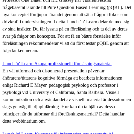
Professor Olle Bälter och Ric Glassey har vidareutvecklat
frågebaserat lärande till Pure Question-Based Learning (pQBL). Det
nya konceptet fördjupar lärandet genom att sätta frågor i fokus som
drivkraft i undervisningen. I detta Lunch ‘n’ Learn delar de med sig
av sina insikter. Du får lyssna på en föreläsning och ta del av deras
svar på frågor om konceptet. För att få en bättre förståelse inför
föreläsningen rekommenderar vi att du först testar pQBL genom att
följa länken nedan.
Lunch 'n' Learn: Skapa professionellt föreläsningsmaterial
En väl utformad och disponerad presentation påverkar
åhörarens/tittarens kognitiva förmåga att bearbeta informationen
enligt Richard E Mayer, pedagogisk psykolog och professor i
psykologi vid University of California, Santa Barbara. Visuell
kommunikation och användandet av visuellt material är dessutom en
slags genväg till djupinlärning. Hur kan du ta hjälp av dessa
principer när du utformar ditt föreläsningsmaterial? Detta handlar
detta webbinarium om.