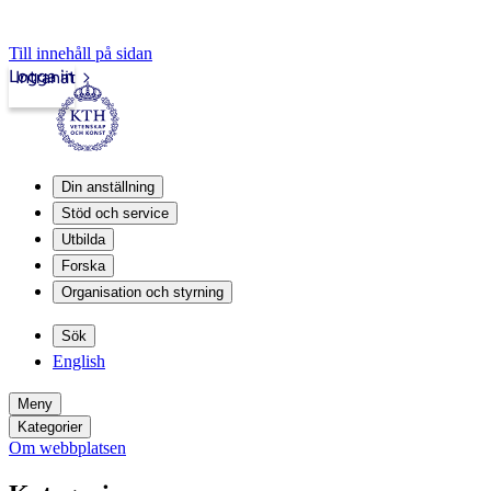
Till innehåll på sidan
Logga in
Intranät
Din anställning
Stöd och service
Utbilda
Forska
Organisation och styrning
Sök
English
Meny
Kategorier
Om webbplatsen