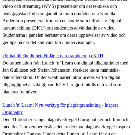
video och streaming (WVS) presenterar om det tekniska och
pedagogiska stöd som går att få inom området, och Kamilla
Andersson presenterar kort om en studie som utförts av Digital
kursutveckling (DKU) om studenters användande av video.
Studenterna i panelen berättar om deras upplevelser av video och
ger tips på när det kan vara bra i undervisningen.
Digital tillgänglighet: Nuläget och framtiden på KTH
Dokumentation från Lunch ‘n’ Learn om digital tillgänglighet med
Jan Gulliksen och Stefan Johansson, forskare inom människa-
datorinteraktion. Under webbinariet introduceras varför digital
tillgänglighet är viktigt, vad KTH har gjort hittills och vad som
planeras framöver.
Lunch 'n' Learn: Nytt verktyg för plagiatgranskning - Inspera
Originality
Den 31 oktober stängs plagiatverktyget Ouriginal ner och från och
med den 1 november ersätts det av det nya plagiatverktyget Inspera
Originality i Canvas. Under detta Lunch ‘n’ Learn får du en