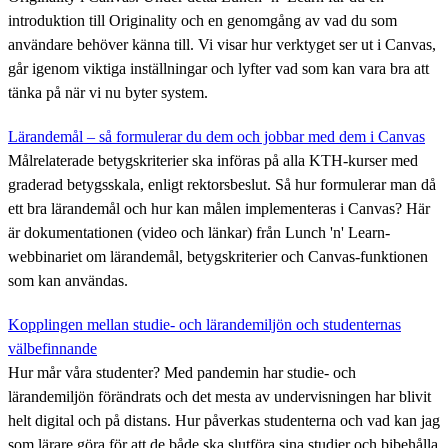
introduktion till Originality och en genomgång av vad du som
användare behöver känna till. Vi visar hur verktyget ser ut i Canvas,
går igenom viktiga inställningar och lyfter vad som kan vara bra att
tänka på när vi nu byter system.
Lärandemål – så formulerar du dem och jobbar med dem i Canvas
Målrelaterade betygskriterier ska införas på alla KTH-kurser med
graderad betygsskala, enligt rektorsbeslut. Så hur formulerar man då
ett bra lärandemål och hur kan målen implementeras i Canvas? Här
är dokumentationen (video och länkar) från Lunch 'n' Learn-
webbinariet om lärandemål, betygskriterier och Canvas-funktionen
som kan användas.
Kopplingen mellan studie- och lärandemiljön och studenternas
välbefinnande
Hur mår våra studenter? Med pandemin har studie- och
lärandemiljön förändrats och det mesta av undervisningen har blivit
helt digital och på distans. Hur påverkas studenterna och vad kan jag
som lärare göra för att de både ska slutföra sina studier och bibehålla