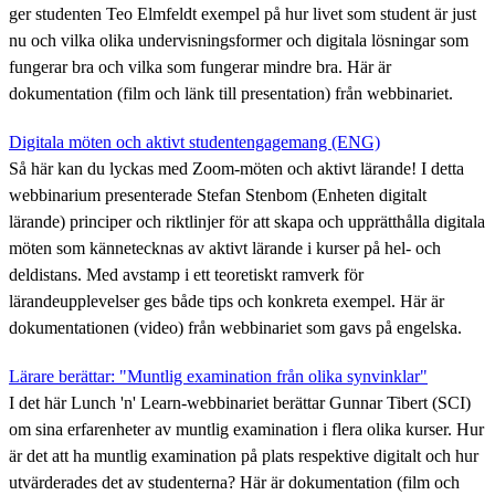
ger studenten Teo Elmfeldt exempel på hur livet som student är just
nu och vilka olika undervisningsformer och digitala lösningar som
fungerar bra och vilka som fungerar mindre bra. Här är
dokumentation (film och länk till presentation) från webbinariet.
Digitala möten och aktivt studentengagemang (ENG)
Så här kan du lyckas med Zoom-möten och aktivt lärande! I detta
webbinarium presenterade Stefan Stenbom (Enheten digitalt
lärande) principer och riktlinjer för att skapa och upprätthålla digitala
möten som kännetecknas av aktivt lärande i kurser på hel- och
deldistans. Med avstamp i ett teoretiskt ramverk för
lärandeupplevelser ges både tips och konkreta exempel. Här är
dokumentationen (video) från webbinariet som gavs på engelska.
Lärare berättar: "Muntlig examination från olika synvinklar"
I det här Lunch 'n' Learn-webbinariet berättar Gunnar Tibert (SCI)
om sina erfarenheter av muntlig examination i flera olika kurser. Hur
är det att ha muntlig examination på plats respektive digitalt och hur
utvärderades det av studenterna? Här är dokumentation (film och