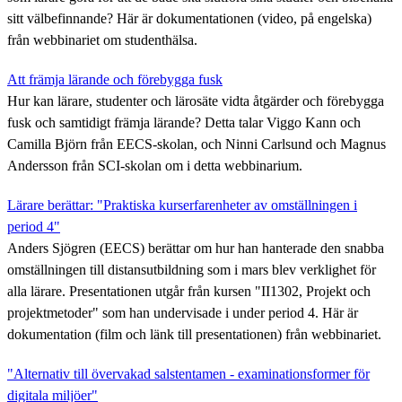
sitt välbefinnande? Här är dokumentationen (video, på engelska)
från webbinariet om studenthälsa.
Att främja lärande och förebygga fusk
Hur kan lärare, studenter och lärosäte vidta åtgärder och förebygga
fusk och samtidigt främja lärande? Detta talar Viggo Kann och
Camilla Björn från EECS-skolan, och Ninni Carlsund och Magnus
Andersson från SCI-skolan om i detta webbinarium.
Lärare berättar: "Praktiska kurserfarenheter av omställningen i
period 4"
Anders Sjögren (EECS) berättar om hur han hanterade den snabba
omställningen till distansutbildning som i mars blev verklighet för
alla lärare. Presentationen utgår från kursen "II1302, Projekt och
projektmetoder" som han undervisade i under period 4. Här är
dokumentation (film och länk till presentationen) från webbinariet.
"Alternativ till övervakad salstentamen - examinationsformer för
digitala miljöer"