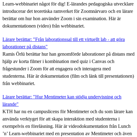
Learn-webbinariet något för dig! E-lärandes pedagogiska utvecklare
introducerar det teoretiska ramverket för Zoomnärvaro och en lärare
berättar om hur hon använder Zoom i sin examination. Här är
dokumentationen (video) från webbinariet.
Lärare berättar: "Från laborationssal till ett virtuellt lab - att göra
laborationer på distans"
Ramis Örlü berättar hur han genomförde laborationer på distans med
hjälp av korta filmer i kombination med quiz i Canvas och
frågestunder i Zoom för att engagera och interagera med
studenterna. Här är dokumentation (film och länk till presentationen)
från webbinariet.
Lärare berättar: "Hur Mentimeter kan stödja undervisning och
lärande"
KTH har nu en campuslicens för Mentimeter och du som lärare kan
använda verktyget för att skapa interaktion med studenterna i
exempelvis en föreläsning. Här är videodokumentation från Lunch
’n’ Learn-webbinariet med en presentation av Mentimeter och även