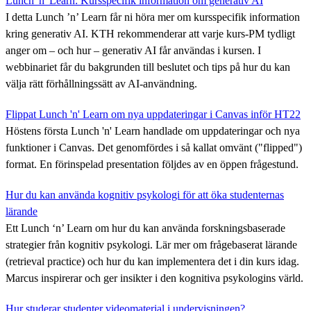
Lunch 'n' Learn: Kursspecifik information om generativ AI
I detta Lunch ’n’ Learn får ni höra mer om kursspecifik information
kring generativ AI. KTH rekommenderar att varje kurs-PM tydligt
anger om – och hur – generativ AI får användas i kursen. I
webbinariet får du bakgrunden till beslutet och tips på hur du kan
välja rätt förhållningssätt av AI-användning.
Flippat Lunch 'n' Learn om nya uppdateringar i Canvas inför HT22
Höstens första Lunch 'n' Learn handlade om uppdateringar och nya
funktioner i Canvas. Det genomfördes i så kallat omvänt ("flipped")
format. En förinspelad presentation följdes av en öppen frågestund.
Hur du kan använda kognitiv psykologi för att öka studenternas
lärande
Ett Lunch ‘n’ Learn om hur du kan använda forskningsbaserade
strategier från kognitiv psykologi. Lär mer om frågebaserat lärande
(retrieval practice) och hur du kan implementera det i din kurs idag.
Marcus inspirerar och ger insikter i den kognitiva psykologins värld.
Hur studerar studenter videomaterial i undervisningen?