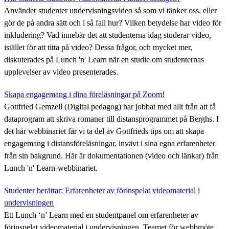
Använder studenter undervisningsvideo så som vi tänker oss, eller
gör de på andra sätt och i så fall hur? Vilken betydelse har video för
inkludering? Vad innebär det att studenterna idag studerar video,
istället för att titta på video? Dessa frågor, och mycket mer,
diskuterades på Lunch 'n' Learn när en studie om studenternas
upplevelser av video presenterades.
Skapa engagemang i dina föreläsningar på Zoom!
Gottfried Gemzell (Digital pedagog) har jobbat med allt från att få
dataprogram att skriva romaner till distansprogrammet på Berghs. I
det här webbinariet får vi ta del av Gottfrieds tips om att skapa
engagemang i distansföreläsningar, invävt i sina egna erfarenheter
från sin bakgrund. Här är dokumentationen (video och länkar) från
Lunch 'n' Learn-webbinariet.
Studenter berättar: Erfarenheter av förinspelat videomaterial i
undervisningen
Ett Lunch ‘n’ Learn med en studentpanel om erfarenheter av
förinspelat videomaterial i undervisningen. Teamet för webbmöte,