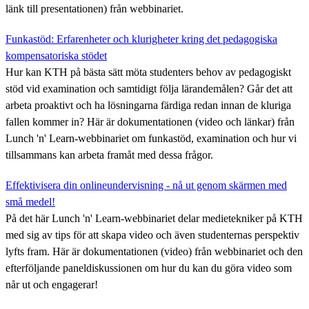
länk till presentationen) från webbinariet.
Funkastöd: Erfarenheter och klurigheter kring det pedagogiska
kompensatoriska stödet
Hur kan KTH på bästa sätt möta studenters behov av pedagogiskt
stöd vid examination och samtidigt följa lärandemålen? Går det att
arbeta proaktivt och ha lösningarna färdiga redan innan de kluriga
fallen kommer in? Här är dokumentationen (video och länkar) från
Lunch 'n' Learn-webbinariet om funkastöd, examination och hur vi
tillsammans kan arbeta framåt med dessa frågor.
Effektivisera din onlineundervisning - nå ut genom skärmen med
små medel!
På det här Lunch 'n' Learn-webbinariet delar medietekniker på KTH
med sig av tips för att skapa video och även studenternas perspektiv
lyfts fram. Här är dokumentationen (video) från webbinariet och den
efterföljande paneldiskussionen om hur du kan du göra video som
når ut och engagerar!