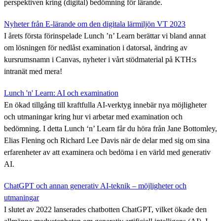
perspektiven kring (digital) bedömning för lärande.
Nyheter från E-lärande om den digitala lärmiljön VT 2023
I årets första förinspelade Lunch ’n’ Learn berättar vi bland annat
om lösningen för nedlåst examination i datorsal, ändring av
kursrumsnamn i Canvas, nyheter i vårt stödmaterial på KTH:s
intranät med mera!
Lunch 'n' Learn: AI och examination
En ökad tillgång till kraftfulla AI-verktyg innebär nya möjligheter
och utmaningar kring hur vi arbetar med examination och
bedömning. I detta Lunch ‘n’ Learn får du höra från Jane Bottomley,
Elias Flening och Richard Lee Davis när de delar med sig om sina
erfarenheter av att examinera och bedöma i en värld med generativ
AI.
ChatGPT och annan generativ AI-teknik – möjligheter och
utmaningar
I slutet av 2022 lanserades chatbotten ChatGPT, vilket ökade den