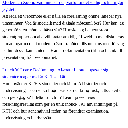
Moderera i Zoom: Vad innebär det, varför är det viktigt och hur gör
jag det?
Att leda ett webbmöte eller hålla en föreläsning online innebär nya
utmaningar. Vad är speciellt med digitala mötesmiljöer? Hur kan jag
genomföra ett möte på bästa sätt? Hur ska jag hantera stora
studentgrupper om alla vill prata samtidigt? I webbinariet diskuteras
utmaningar med att moderera Zoom-möten tillsammans med förslag
på hur dessa kan hanteras. Här är dokumentation (film och länk till
presentation) från webbinariet.
Lunch 'n' Learn: Bedömning i AI-eran: Lärare anpassar sig,
studenter reagerar - En KTH-enkät
Hur använder KTH:s studenter och lärare AI i studier och
undervisning – och vilka frågor väcker det kring fusk, rättssäkerhet
och pedagogik? I detta Lunch ’n’ Learn presenteras
forskningsresultat som ger en unik inblick i AI‑användningen på
KTH och hur generativ AI redan nu förändrar examination,
undervisning och arbetssätt.