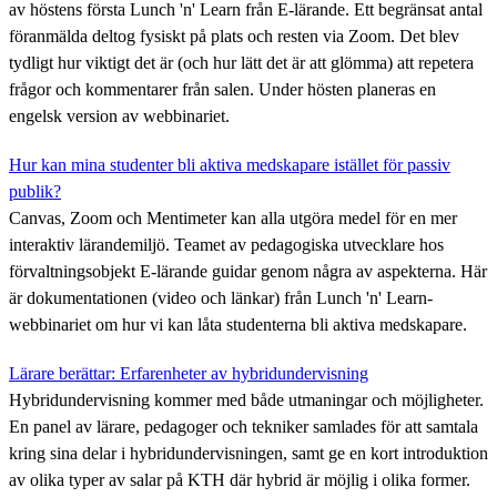
av höstens första Lunch 'n' Learn från E-lärande. Ett begränsat antal
föranmälda deltog fysiskt på plats och resten via Zoom. Det blev
tydligt hur viktigt det är (och hur lätt det är att glömma) att repetera
frågor och kommentarer från salen. Under hösten planeras en
engelsk version av webbinariet.
Hur kan mina studenter bli aktiva medskapare istället för passiv
publik?
Canvas, Zoom och Mentimeter kan alla utgöra medel för en mer
interaktiv lärandemiljö. Teamet av pedagogiska utvecklare hos
förvaltningsobjekt E-lärande guidar genom några av aspekterna. Här
är dokumentationen (video och länkar) från Lunch 'n' Learn-
webbinariet om hur vi kan låta studenterna bli aktiva medskapare.
Lärare berättar: Erfarenheter av hybridundervisning
Hybridundervisning kommer med både utmaningar och möjligheter.
En panel av lärare, pedagoger och tekniker samlades för att samtala
kring sina delar i hybridundervisningen, samt ge en kort introduktion
av olika typer av salar på KTH där hybrid är möjlig i olika former.