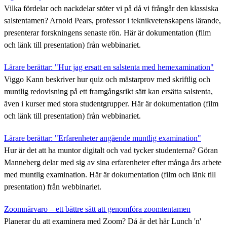
Vilka fördelar och nackdelar stöter vi på då vi frångår den klassiska
salstentamen? Arnold Pears, professor i teknikvetenskapens lärande,
presenterar forskningens senaste rön. Här är dokumentation (film
och länk till presentation) från webbinariet.
Lärare berättar: "Hur jag ersatt en salstenta med hemexamination"
Viggo Kann beskriver hur quiz och mästarprov med skriftlig och
muntlig redovisning på ett framgångsrikt sätt kan ersätta salstenta,
även i kurser med stora studentgrupper. Här är dokumentation (film
och länk till presentation) från webbinariet.
Lärare berättar: "Erfarenheter angående muntlig examination"
Hur är det att ha muntor digitalt och vad tycker studenterna? Göran
Manneberg delar med sig av sina erfarenheter efter många års arbete
med muntlig examination. Här är dokumentation (film och länk till
presentation) från webbinariet.
Zoomnärvaro – ett bättre sätt att genomföra zoomtentamen
Planerar du att examinera med Zoom? Då är det här Lunch 'n'