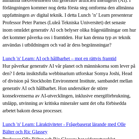
allmänna medvetenheten om generativ artificiell intelligens (AI). I
förlängningen kommer nog detta första steg omforma den allmänna
uppfattningen av digital teknik. I detta Lunch ’n’ Learn presenterar
Professor Peter Parnes (Luleå Tekniska Universitet) det senaste
inom området generativ AI och belyser olika frågeställningar om hur
det kommer påverka oss i framtiden. Hur kan denna typ av teknik
användas i utbildningen och vad är dess begränsningar?
Lunch 'n' Learn: AI och hållbarhet – mot en rättvis framtid
Hur påverkar generativ AI vår planet och människorna som lever på
den? I detta insiktsfulla webbinarium utforskar Somya Joshi, Head
of division på Stockholm Environment Institute, sambandet mellan
generativ AI och hållbarhet. Hon undersöker de större
konsekvenserna av AI-utvecklingen, inklusive energiförbrukning,
utsläpp, utvinning av kritiska mineraler samt det ofta förbisedda
arbetet bakom dessa processer.
Lunch 'n' Learn: Läraktiviteter - Frågebaserat lärande med Olle
Bälter och Ric Glassey