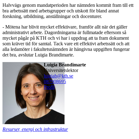
Halvvägs genom mandatperioden har nämnden kommit fram till ett
bra arbetssätt med arbetsgrupper och utskott för bland annat
forskning, utbildning, anställningar och docenturer.
- Mötena har blivit mycket effektivare, framför allt när det gäller
administrativt arbete. Dagordningarna är fullmatade eftersom så
mycket pågår på KTH och vi har i uppdrag att ta fram dokument
som kräver tid för samtal. Tack vare ett effektivt arbetssätt och att
alla ledamöter i fakultetsnämnden är hängivna uppgiften fungerar
det bra, avslutar Luigia Brandimarte.
Luigia Brandimarte
universitetslektor
luigiab@kth.se
08790
8695
Profil
Resurser, energi och infrastruktur