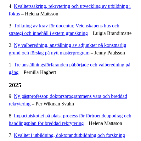
4.
Kvalitetssäkring, rekrytering och utveckling av utbildning i
fokus
– Helena Mattsson
3.
Tolkning av krav för docentur, Vetenskapens hus och
strategi och innehåll i extern granskning
– Luigia Brandimarte
2.
Ny valberedning, anställning av adjunkter på konstnärlig
grund och förslag på nytt masterprogram
– Jenny Paulsson
1.
Tre anställningsförfaranden påbörjade och valberedning på
gång
– Pernilla Hagbert
2025
9.
Ny gästprofessor, doktorsprogrammens vara och breddad
rekrytering
– Per Wikman Svahn
8.
Impactutskottet på plats, process för förtroendeuppdrag och
handlingsplan för breddad rekrytering
– Helena Mattsson
7.
Kvalitet i utbildning, doktorandutbildning och forskning
–