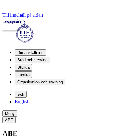
Till innehåll på sidan
Logga in
Intranät
Din anställning
Stöd och service
Utbilda
Forska
Organisation och styrning
Sök
English
Meny
ABE
ABE