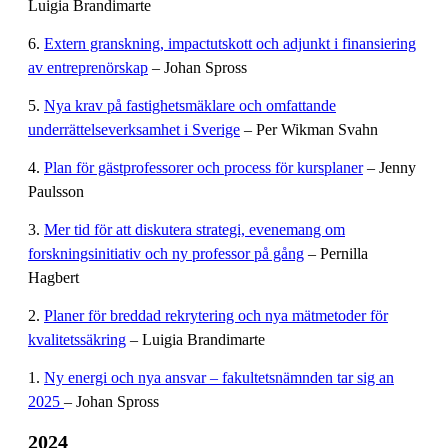
Luigia Brandimarte
6.
Extern granskning, impactutskott och adjunkt i finansiering
av entreprenörskap
– Johan Spross
5.
Nya krav på fastighetsmäklare och omfattande
underrättelseverksamhet i Sverige
– Per Wikman Svahn
4.
Plan för gästprofessorer och process för kursplaner
– Jenny
Paulsson
3.
Mer tid för att diskutera strategi, evenemang om
forskningsinitiativ och ny professor på gång
– Pernilla
Hagbert
2.
Planer för breddad rekrytering och nya mätmetoder för
kvalitetssäkring
– Luigia Brandimarte
1.
Ny energi och nya ansvar – fakultetsnämnden tar sig an
2025
– Johan Spross
2024