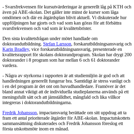
- Svarsfrekvensen för kursutvärderingar är generellt låg på KTH och
även på ABE-skolan. Det gäller inte minst de kurser som låga
omdömen och där en åtgärdsplan blivit aktuell. Vi diskuterade hur
uppföljningen har gjorts och vad som kan göras för att förbättra
svarsfrekvensen och vad som är kvalitetsbrister.
Den sista kvalitetsfrågan under mötet handlade om
doktorandutbildning.
Stefan Larsson
, forskarutbildningsansvarig och
Karin Bradley
, vice forskarutbildningsansvarig, presenterade en
kvalitetsrapport för skolans doktorandprogram. Skolan har drygt 200
doktorander i 8 program som har mellan 6 och 61 doktorander
vardera.
- Några av styrkorna i rapporten är att studiemiljön är god och att
handledningen generellt fungerar bra. Samtidigt är stress vanligt och
i en del program är det ont om huvudhandledare. Framöver är det
bland annat viktigt att de individuella studieplanerna används på ett
meningsfullt sätt och att jämställdhet, mångfald och lika villkor
integreras i doktorandutbildningarna.
Fredrik Johansson
, impactansvarig berättade om sitt uppdrag att ta
fram ett antal prioriterade åtgärder för ABE-skolan. Impactutskottets
sammansättning diskuterades och Fredrik Johansson föreslog ett
första utskottsmöte inom en månad.