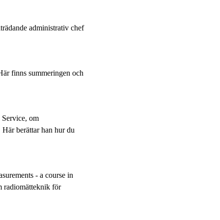
iträdande administrativ chef
Här finns summeringen och
h Service, om
. Här berättar han hur du
surements - a course in
m radiomätteknik för