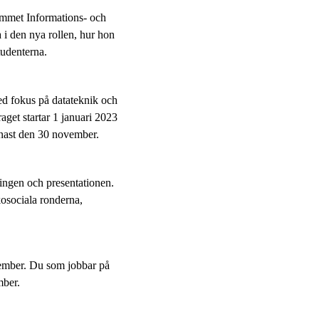
mmet Informations- och
i den nya rollen, hur hon
tudenterna.
d fokus på datateknik och
get startar 1 januari 2023
enast den 30 november.
ngen och presentationen.
osociala ronderna,
ember. Du som jobbar på
mber.