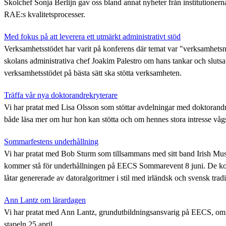
Skolchef Sonja Berlijn gav oss bland annat nyheter från institutioner
RAE:s kvalitetsprocesser.
Med fokus på att leverera ett utmärkt administrativt stöd
Verksamhetsstödet har varit på konferens där temat var "verksamhetsn
skolans administrativa chef Joakim Palestro om hans tankar och slutsa
verksamhetsstödet på bästa sätt ska stötta verksamheten.
Träffa vår nya doktorandrekryterare
Vi har pratat med Lisa Olsson som stöttar avdelningar med doktorand
både läsa mer om hur hon kan stötta och om hennes stora intresse våg
Sommarfestens underhållning
Vi har pratat med Bob Sturm som tillsammans med sitt band Irish Mu
kommer stå för underhållningen på EECS Sommarevent 8 juni. De ko
låtar genererade av datoralgoritmer i stil med irländsk och svensk trad
Ann Lantz om lärardagen
Vi har pratat med Ann Lantz, grundutbildningsansvarig på EECS, om
stapeln 25 april.