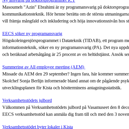
Ny ansvarig på doktorsprogrammet ICT
Masoumeh "Azin" Ebrahimi är ny programansvarig på doktorsprogra
kommunikationsteknik. Hör henne berätta om de största utmaningarna 
vill främja mångfald och inkludering och höja innovationsnivån hos s
EECS söker ny programansvarig
Högskoleingenjörsprogrammet i Datateknik (TIDAB), ett program me
informationsteknik, söker en ny programansvarig (PA). Det nya uppdra
och beräknad arbetsåtgång är 25 procent av en heltidstjänst. Ansök s
Summering av All employee meeting (AEM)
Missade du AEM den 29 september? Ingen fara, här kommer summeri
Skolchef Sonja Berlijn informerade bland annat om de pågående psyk
utvecklingsplanen för Kista och höstterminens antagningsstatistik.
Verksamhetsstödets julbord
Välkommen på Verksamhetsstödets julbord på Vasamuseet den 8 dec
EECS verksamhetsstöd kan anmäla dig fram till och med den 3 nove
Verksamhetsstödet byter lokaler i Kista