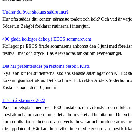
Undrar du över skolans städrutiner?
Hur ofta städas ditt kontor, närmaste toalett och kök? Och vad är varj
Södertun-Zehgbi förklarar rutinerna i intervjun.
400 glada kollegor deltog i EECS sommarevent
Kollegor på EECS firade sommarens ankomst den 8 juni med föreläsnin
festival, mat och dryck. Läs Alexandras tankar om evenemanget.
Det här presenterades på rektorns besök i Kista
Nya labb-kit för studenterna, skolans senaste satsningar och KTH:s st
forskningsinfrastruktur. Detta och mer fick rektor Anders Söderholm
Kista tisdagen den 10 januari.
EECS årskrönika 2022
På en arbetsplats med över 1000 anställda, där vi forskar och utbildar
mest aktuella områden, finns det alltid mycket att berätta om. Det vet 
kommunikationsenhet som varje vecka bevakar och producerar nya nyh
dig uppdaterad. Här kan du se vilka internnyheter som var mest klic