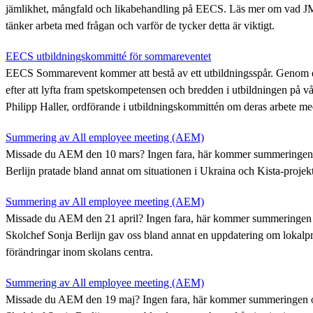
jämlikhet, mångfald och likabehandling på EECS. Läs mer om vad J
tänker arbeta med frågan och varför de tycker detta är viktigt.
EECS utbildningskommitté för sommareventet
EECS Sommarevent kommer att bestå av ett utbildningsspår. Genom de
efter att lyfta fram spetskompetensen och bredden i utbildningen på vå
Philipp Haller, ordförande i utbildningskommittén om deras arbete me
Summering av All employee meeting (AEM)
Missade du AEM den 10 mars? Ingen fara, här kommer summeringen 
Berlijn pratade bland annat om situationen i Ukraina och Kista-projekt
Summering av All employee meeting (AEM)
Missade du AEM den 21 april? Ingen fara, här kommer summeringen 
Skolchef Sonja Berlijn gav oss bland annat en uppdatering om lokalp
förändringar inom skolans centra.
Summering av All employee meeting (AEM)
Missade du AEM den 19 maj? Ingen fara, här kommer summeringen o