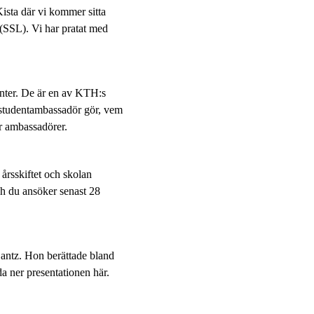
Kista där vi kommer sitta
(SSL). Vi har pratat med
enter. De är en av KTH:s
n studentambassadör gör, vem
r ambassadörer.
årsskiftet och skolan
h du ansöker senast 28
Lantz. Hon berättade bland
a ner presentationen här.