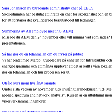
Sara Johansson ny biträdande administrativ chef på EECS
Skolledningen har beslutat att inrätta en chef för skolkansliet och en b
för att förstärka det kvalificerade beslutsstödet till ledningen.
Summering av All employee meeting (AEM)
Missade du AEM den 24 november eller vill minnas vad som sades? 
presentationen.
Så här gör du en felanmälan om du fryser på jobbet
Vi har pratat med Marco, gruppledare på enheten för Infrastruktur oc
energibesparingar och att många upplever att det är kallt i våra lokaler
gör en felanmälan och hur processen ser ut.
Utsåld kurs inom livslångt lärande
Under sista veckan av november gick livslångtlärandekursen ”RF Mea
applied spectrum and network analysis”. Kursen är en utbildning ino
yrkesverksamma ingenjörer.