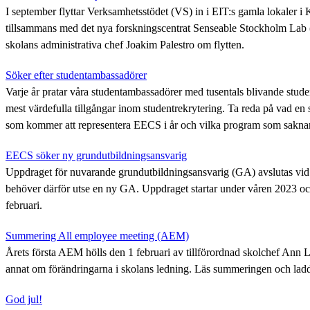
I september flyttar Verksamhetsstödet (VS) in i EIT:s gamla lokaler i 
tillsammans med det nya forskningscentrat Senseable Stockholm Lab 
skolans administrativa chef Joakim Palestro om flytten.
Söker efter studentambassadörer
Varje år pratar våra studentambassadörer med tusentals blivande stud
mest värdefulla tillgångar inom studentrekrytering. Ta reda på vad e
som kommer att representera EECS i år och vilka program som sakna
EECS söker ny grundutbildningsansvarig
Uppdraget för nuvarande grundutbildningsansvarig (GA) avslutas vid 
behöver därför utse en ny GA. Uppdraget startar under våren 2023 oc
februari.
Summering All employee meeting (AEM)
Årets första AEM hölls den 1 februari av tillförordnad skolchef Ann 
annat om förändringarna i skolans ledning. Läs summeringen och ladd
God jul!