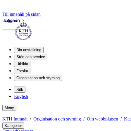
Till innehåll på sidan
Logga in
Intranät
Din anställning
Stöd och service
Utbilda
Forska
Organisation och styrning
Sök
English
Meny
KTH Intranät
Organisation och styrning
Om webbplatsen
Kat
Kategorier