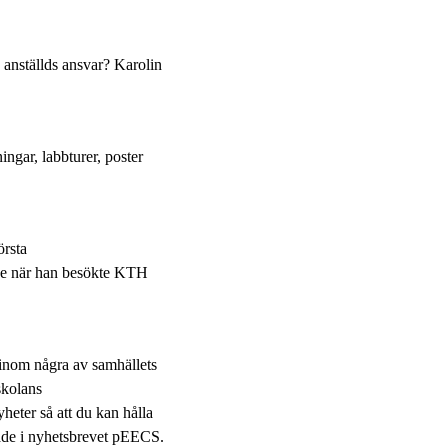
e anställds ansvar? Karolin
gar, labbturer, poster
örsta
 se när han besökte KTH
 inom några av samhällets
skolans
eter så att du kan hålla
kade i nyhetsbrevet pEECS.