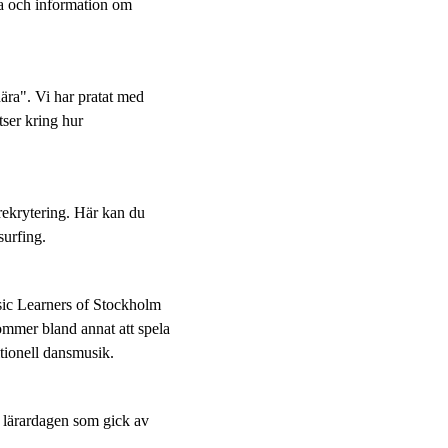
na och information om
ära". Vi har pratat med
tser kring hur
rekrytering. Här kan du
surfing.
sic Learners of Stockholm
mmer bland annat att spela
itionell dansmusik.
 lärardagen som gick av